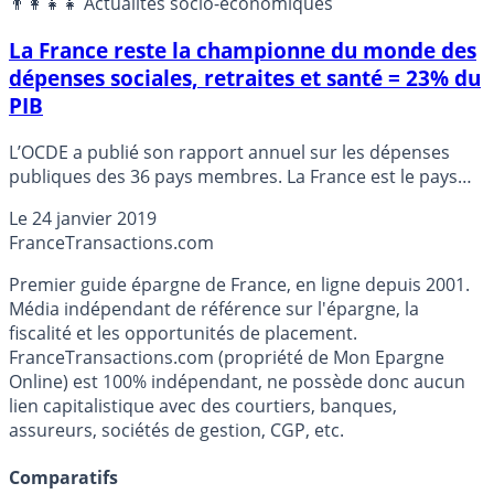
👨‍👩‍👧‍👧 Actualités socio-économiques
La France reste la championne du monde des
dépenses sociales, retraites et santé = 23% du
PIB
L’OCDE a publié son rapport annuel sur les dépenses
publiques des 36 pays membres. La France est le pays
qui redistribue le plus, loin devant les autres pays. Les
Le
24 janvier 2019
dépenses sociales sont essentiellement liées aux
France
Transactions.com
retraites et aux dépenses de santé. A noter, la forte
remontée au classement des USA, suite à la mise en
Premier guide épargne de France, en ligne depuis 2001.
place de l’Obama Care. Les dépenses de santé
Média indépendant de référence sur l'épargne, la
gouvernementales ayant explosé.
fiscalité et les opportunités de placement.
FranceTransactions.com (propriété de Mon Epargne
Online) est 100% indépendant, ne possède donc aucun
lien capitalistique avec des courtiers, banques,
assureurs, sociétés de gestion, CGP, etc.
Comparatifs