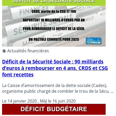
💲 Actualités financières
Déficit de la Sécurité Sociale : 90 milliards
d’euros à rembourser en 4 ans, CRDS et CSG
font recettes
La Caisse d’amortissement de la dette sociale (Cades),
organisme public chargé de combler le trou de la Sécu, a
remboursé 16 milliards d’euros en 2019, en ligne avec
Le
14 janvier 2020
, MàJ le
16 juin 2020
ses objectifs, et prévoit un apurement total des 89,3
milliards restants au cours du deuxième semestre 2024.