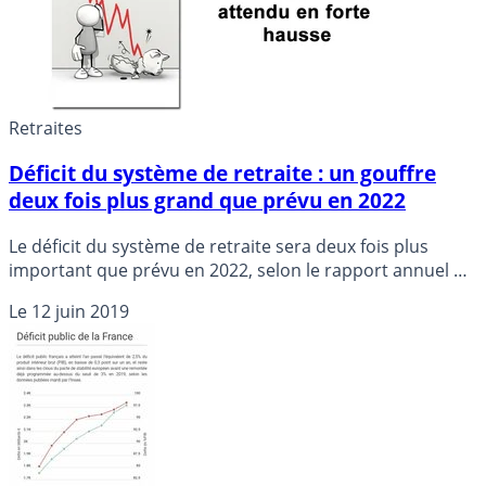
Retraites
Déficit du système de retraite : un gouffre
deux fois plus grand que prévu en 2022
Le déficit du système de retraite sera deux fois plus
important que prévu en 2022, selon le rapport annuel du
Conseil d’orientation des retraites. La faute à cette
Le
12 juin 2019
croissance molle, sur laquelle tous les gouvernements
successifs se basaient afin d’espérer un équilibre à
terme. 10 milliards d’euros de déficit supplémentaires
sont donc attendus. Une entrée en matière pour une
éventuelle nouvelle réforme des retraites.