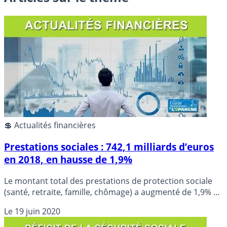
💲 Actualités financières
Prestations sociales : 742,1 milliards d’euros
en 2018, en hausse de 1,9%
Le montant total des prestations de protection sociale
(santé, retraite, famille, chômage) a augmenté de 1,9% en
2018, à 742,1 milliards d’euros, selon des chiffres
Le
19 juin 2020
définitifs publiés vendredi par la Drees, le service de
statistiques des ministères sociaux.