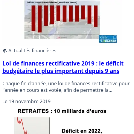
💲 Actualités financières
Loi de finances rectificative 2019 : le déficit
budgétaire le plus important depuis 9 ans
Chaque fin d’année, une loi de finances rectificative pour
l’année en cours est votée, afin de permettre la
couverture des dépenses prévues d’ici la fin de l’année.
Le
19 novembre 2019
Le budget fixé par la loi de finances de l’année
précédente n’est donc jamais respecté totalement.