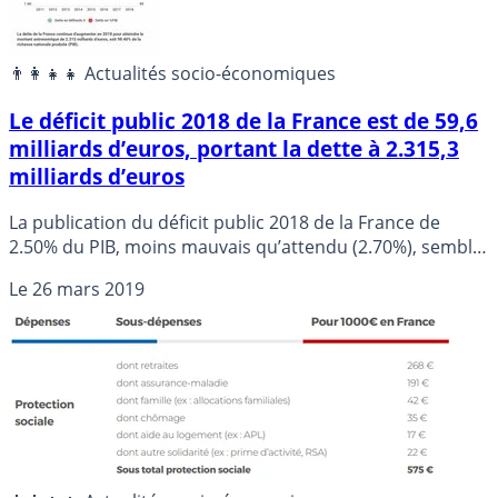
👨‍👩‍👧‍👧 Actualités socio-économiques
Le déficit public 2018 de la France est de 59,6
milliards d’euros, portant la dette à 2.315,3
milliards d’euros
La publication du déficit public 2018 de la France de
2.50% du PIB, moins mauvais qu’attendu (2.70%), semble
être un signe positif pour de nombreux observateurs. La
Le
26 mars 2019
dette du pays continue cependant de gonfler, pour
atteindre le montant astronomique de 2.315 milliards
d’euros, soit 98.40% de la production de la richesse
nationale.