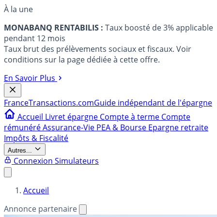
À la une
MONABANQ RENTABILIS :
Taux boosté de 3% applicable
pendant 12 mois
Taux brut des prélèvements sociaux et fiscaux. Voir
conditions sur la page dédiée à cette offre.
En Savoir Plus
France
Transactions.com
Guide indépendant de l'épargne
Accueil
Livret épargne
Compte à terme
Compte
rémunéré
Assurance-Vie
PEA & Bourse
Epargne retraite
Impôts & Fiscalité
Autres...
Connexion
Simulateurs
Accueil
Annonce partenaire