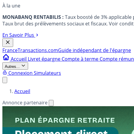
À la une
MONABANQ RENTABILIS :
Taux boosté de 3% applicable
Taux brut des prélèvements sociaux et fiscaux. Voir conditi
En Savoir Plus
France
Transactions.com
Guide indépendant de l'épargne
Accueil
Livret épargne
Compte à terme
Compte rému
Autres...
Connexion
Simulateurs
Accueil
Annonce partenaire