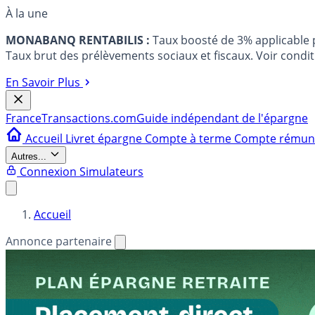
À la une
MONABANQ RENTABILIS :
Taux boosté de 3% applicable
Taux brut des prélèvements sociaux et fiscaux. Voir conditi
En Savoir Plus
France
Transactions.com
Guide indépendant de l'épargne
Accueil
Livret épargne
Compte à terme
Compte rému
Autres...
Connexion
Simulateurs
Accueil
Annonce partenaire