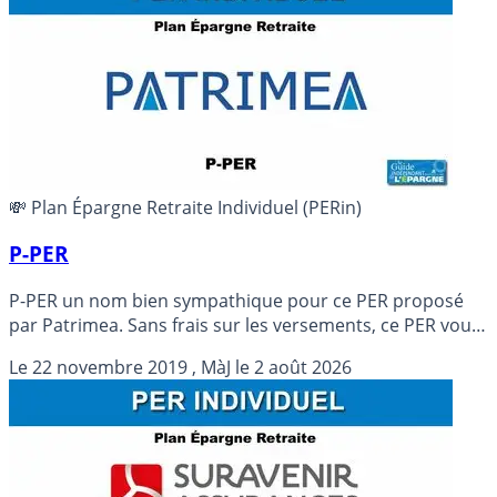
💸 Plan Épargne Retraite Individuel (PERin)
P-PER
P-PER un nom bien sympathique pour ce PER proposé
par Patrimea. Sans frais sur les versements, ce PER vous
propose une offre financière complète, permettant de
Le
22 novembre 2019
, MàJ le
2 août 2026
placer au mieux votre capital sur le long terme.
Rendement brut du fonds euro 2025 : 1.320 %