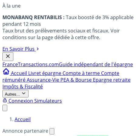
À la une
MONABANQ RENTABILIS :
Taux boosté de 3% applicable
pendant 12 mois
Taux brut des prélèvements sociaux et fiscaux. Voir
conditions sur la page dédiée à cette offre.
En Savoir Plus
France
Transactions.com
Guide indépendant de l'épargne
Accueil
Livret épargne
Compte à terme
Compte
rémunéré
Assurance-Vie
PEA & Bourse
Epargne retraite
Impôts & Fiscalité
Autres...
Connexion
Simulateurs
Accueil
Annonce partenaire