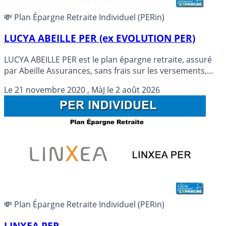
💸 Plan Épargne Retraite Individuel (PERin)
LUCYA ABEILLE PER (ex EVOLUTION PER)
LUCYA ABEILLE PER est le plan épargne retraite, assuré
par Abeille Assurances, sans frais sur les versements,
dotés de frais de gestion parmi les plus bas du marché
Le
21 novembre 2020
, MàJ le
2 août 2026
(0.60% aussi bien sur le fonds euros que sur les unités de
compte). LUCYA ABEILLE PER est un PER (Plan épargne
retraite) assuré par ABEILLE ASSURANCES et distribué
par ASSURANCEVIE.COM.
💸 Plan Épargne Retraite Individuel (PERin)
LINXEA PER