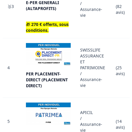
E-PER GENERALI
/
🥉3
(82
(ALTAPROFITS)
Assurance-
avis)
vie
🎁
270 € offerts, sous
conditions.
SWISSLIFE
ASSURANCE
ET
4
PATRIMOINE
(25
/
avis)
PER PLACEMENT-
Assurance-
DIRECT (PLACEMENT
vie
DIRECT)
APICIL
/
5
(14
Assurance-
avis)
vie