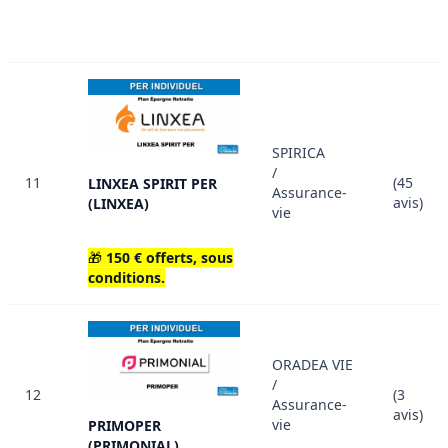
SPIRICA
/
11
(45
LINXEA SPIRIT PER
Assurance-
avis)
(LINXEA)
vie
🎁
150 € offerts, sous
conditions.
ORADEA VIE
/
12
(3
Assurance-
avis)
vie
PRIMOPER
(PRIMONIAL)