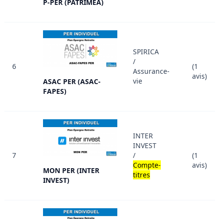
P-PER (PATRIMEA)
SPIRICA
/
6
(1
Assurance-
avis)
vie
ASAC PER (ASAC-
FAPES)
INTER
INVEST
7
/
(1
Compte-
avis)
MON PER (INTER
titres
INVEST)