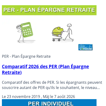
PER - Plan Épargne Retraite
Comparatif 2026 des PER (Plan Épargne
Retraite)
Comparatif des offres de PER. Si les épargnants peuvent
souscrire autant de PER qu’ils le souhaitent, le niveau
des frais, toute comme la richesse de l’offre financière
Le
23 novembre 2019
, MàJ le
7 août 2026
proposée, seront une nouvelle fois, des critères sur
lesquels une attention particulière devra être portée.