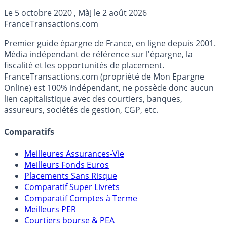
versement, des frais de gestion au plus bas du marché,
Le
5 octobre 2020
, MàJ le
2 août 2026
et aucuns frais sur les arrérages. ETF et SCPI accessibles.
France
Transactions.com
Que demander de mieux ?
Premier guide épargne de France, en ligne depuis 2001.
Média indépendant de référence sur l'épargne, la
fiscalité et les opportunités de placement.
FranceTransactions.com (propriété de Mon Epargne
Online) est 100% indépendant, ne possède donc aucun
lien capitalistique avec des courtiers, banques,
assureurs, sociétés de gestion, CGP, etc.
Comparatifs
Meilleures Assurances-Vie
Meilleurs Fonds Euros
Placements Sans Risque
Comparatif Super Livrets
Comparatif Comptes à Terme
Meilleurs PER
Courtiers bourse & PEA