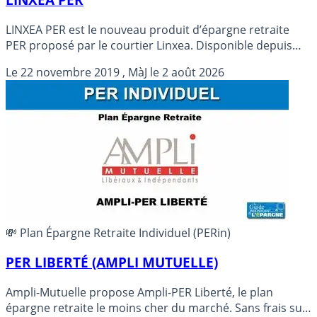
LINXEA PER est le nouveau produit d’épargne retraite
PER proposé par le courtier Linxea. Disponible depuis
mi-novembre 2019, ce PER, peu gourmand en frais,
Le
22 novembre 2019
, MàJ le
2 août 2026
figure parmi les moins chers du marché.
💸 Plan Épargne Retraite Individuel (PERin)
PER LIBERTÉ (AMPLI MUTUELLE)
Ampli-Mutuelle propose Ampli-PER Liberté, le plan
épargne retraite le moins cher du marché. Sans frais sur