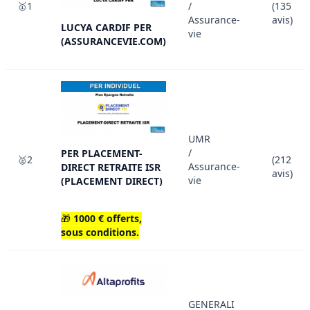
🥇1
/
(135
Assurance-
avis)
LUCYA CARDIF PER
vie
(ASSURANCEVIE.COM)
UMR
/
PER PLACEMENT-
🥈2
(212
Assurance-
DIRECT RETRAITE ISR
avis)
vie
(PLACEMENT DIRECT)
🎁
1000 € offerts,
sous conditions.
GENERALI