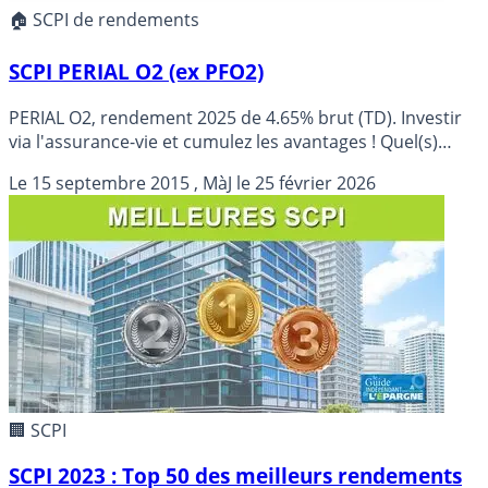
🏠 SCPI de rendements
SCPI PERIAL O2 (ex PFO2)
PERIAL O2, rendement 2025 de 4.65% brut (TD). Investir
via l'assurance-vie et cumulez les avantages ! Quel(s)
contrat(s) d'assurance-vie choisir pour cette SCPI ?
Le
15 septembre 2015
, MàJ le
25 février 2026
Objectif de rendement 2026 de 4.00 % (non garanti).
🏢 SCPI
SCPI 2023 : Top 50 des meilleurs rendements