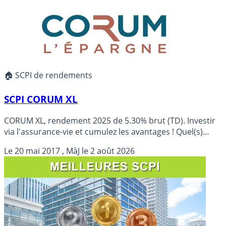
🏠 SCPI de rendements
SCPI CORUM XL
CORUM XL, rendement 2025 de 5.30% brut (TD). Investir
via l'assurance-vie et cumulez les avantages ! Quel(s)
contrat(s) d'assurance-vie choisir pour cette SCPI ?
Le
20 mai 2017
, MàJ le
2 août 2026
Objectif de rendement 2026 de 5.00 % (non garanti).