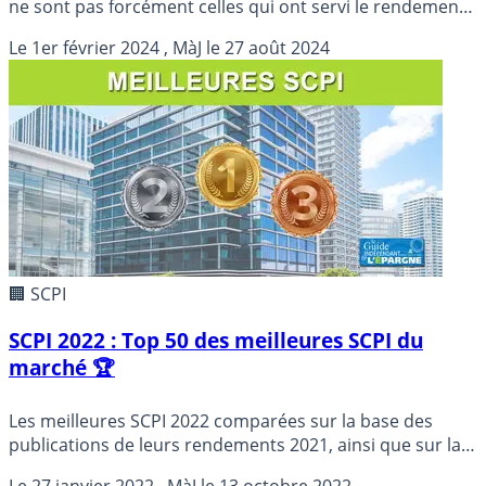
ne sont pas forcément celles qui ont servi le rendement
le plus élevé en 2023 ?
Le
1er février 2024
, MàJ le
27 août 2024
🏢 SCPI
SCPI 2022 : Top 50 des meilleures SCPI du
marché 🏆
Les meilleures SCPI 2022 comparées sur la base des
publications de leurs rendements 2021, ainsi que sur la
variation des prix des parts (VPM).
Le
27 janvier 2022
, MàJ le
13 octobre 2022