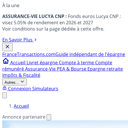
À la une
ASSURANCE-VIE LUCYA CNP :
Fonds euros Lucya CNP :
visez 5.05% de rendement en 2026 et 2027
Voir conditions sur la page dédiée à cette offre.
En Savoir Plus
France
Transactions.com
Guide indépendant de l'épargne
Accueil
Livret épargne
Compte à terme
Compte
rémunéré
Assurance-Vie
PEA & Bourse
Epargne retraite
Impôts & Fiscalité
Autres...
Connexion
Simulateurs
Accueil
Annonce partenaire