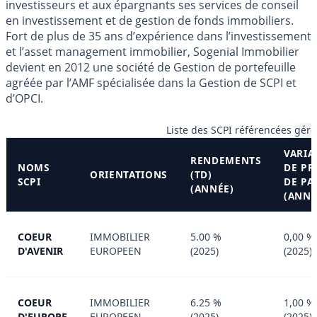
investisseurs et aux épargnants ses services de conseil
en investissement et de gestion de fonds immobiliers.
Fort de plus de 35 ans d’expérience dans l’investissement
et l’asset management immobilier, Sogenial Immobilier
devient en 2012 une société de Gestion de portefeuille
agréée par l’AMF spécialisée dans la Gestion de SCPI et
d’OPCI.
Liste des SCPI référencées gé
VARIA
RENDEMENTS
NOMS
DE PR
ORIENTATIONS
(TD)
SCPI
DE PA
(ANNÉE)
(ANNÉ
COEUR
IMMOBILIER
5.00 %
0,00 %
D'AVENIR
EUROPEEN
(2025)
(2025)
COEUR
IMMOBILIER
6.25 %
1,00 %
D'EUROPE
EUROPEEN
(2025)
(2025)