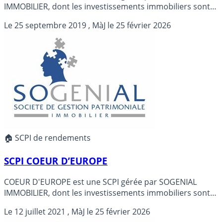
IMMOBILIER, dont les investissements immobiliers sont
majoritairement orientés vers les immobilier europeen.
Le
25 septembre 2019
, MàJ le
25 février 2026
COEUR D'EUROPE est à capital variable, créée en mai
2021.
🏠 SCPI de rendements
SCPI COEUR D’EUROPE
COEUR D'EUROPE est une SCPI gérée par SOGENIAL
IMMOBILIER, dont les investissements immobiliers sont
majoritairement orientés vers les immobilier europeen.
Le
12 juillet 2021
, MàJ le
25 février 2026
COEUR D'EUROPE est à capital variable, créée en mai