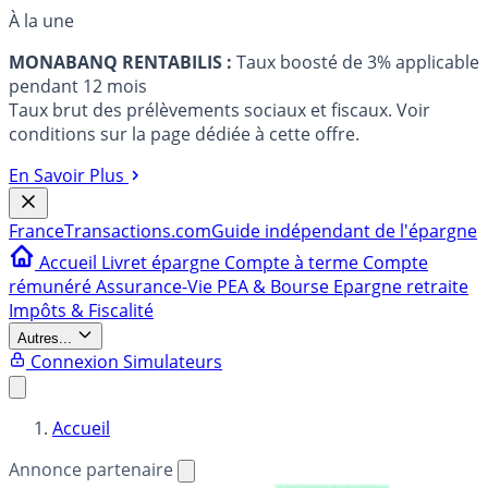
À la une
MONABANQ RENTABILIS :
Taux boosté de 3% applicable
pendant 12 mois
Taux brut des prélèvements sociaux et fiscaux. Voir
conditions sur la page dédiée à cette offre.
En Savoir Plus
France
Transactions.com
Guide indépendant de l'épargne
Accueil
Livret épargne
Compte à terme
Compte
rémunéré
Assurance-Vie
PEA & Bourse
Epargne retraite
Impôts & Fiscalité
Autres...
Connexion
Simulateurs
Accueil
Annonce partenaire