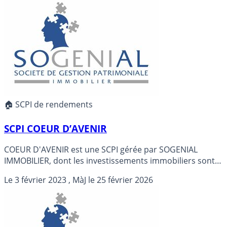
2021.
🏠 SCPI de rendements
SCPI COEUR D’AVENIR
COEUR D'AVENIR est une SCPI gérée par SOGENIAL
IMMOBILIER, dont les investissements immobiliers sont
majoritairement orientés vers les immobilier europeen.
Le
3 février 2023
, MàJ le
25 février 2026
COEUR D'AVENIR est à capital variable, créée en octobre
2022.