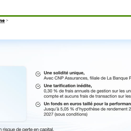
gne
>