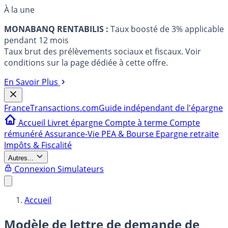
À la une
MONABANQ RENTABILIS :
Taux boosté de 3% applicable
pendant 12 mois
Taux brut des prélèvements sociaux et fiscaux. Voir
conditions sur la page dédiée à cette offre.
En Savoir Plus
France
Transactions.com
Guide indépendant de l'épargne
Accueil
Livret épargne
Compte à terme
Compte
rémunéré
Assurance-Vie
PEA & Bourse
Epargne retraite
Impôts & Fiscalité
Autres...
Connexion
Simulateurs
Accueil
Modèle de lettre de demande de