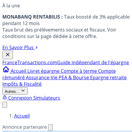
À la une
MONABANQ RENTABILIS :
Taux boosté de 3% applicable
pendant 12 mois
Taux brut des prélèvements sociaux et fiscaux. Voir
conditions sur la page dédiée à cette offre.
En Savoir Plus
France
Transactions.com
Guide indépendant de l'épargne
Accueil
Livret épargne
Compte à terme
Compte
rémunéré
Assurance-Vie
PEA & Bourse
Epargne retraite
Impôts & Fiscalité
Autres...
Connexion
Simulateurs
Accueil
Annonce partenaire