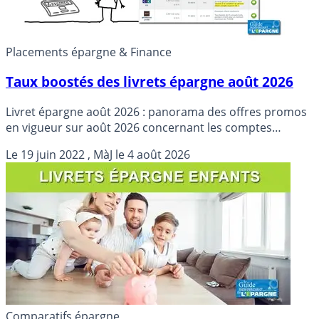
Placements épargne & Finance
Taux boostés des livrets épargne août 2026
Livret épargne août 2026 : panorama des offres promos
en vigueur sur août 2026 concernant les comptes
épargne. Liste des taux boostés selon les offres
Le
19 juin 2022
, MàJ le
4 août 2026
réservées aux prospects (nouveaux clients) et/ou aux
clients fidèles des banques.
Comparatifs épargne