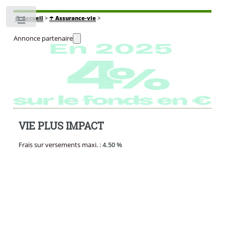
🏠
Accueil
>
☂️ Assurance-vie
>
Toggle
Annonce partenaire
VIE PLUS IMPACT
Frais sur versements maxi. :
4.50 %