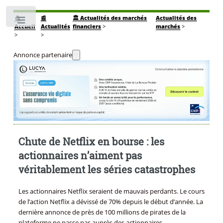
🏠
📰
🏛️ Actualités des marchés
Actualités des
Toggle
Accueil
Actualités
financiers
>
marchés
>
>
>
Annonce partenaire
Chute de Netflix en bourse : les
actionnaires n’aiment pas
véritablement les séries catastrophes
Les actionnaires Netflix seraient de mauvais perdants. Le cours
de l’action Netflix a dévissé de 70% depuis le début d’année. La
dernière annonce de près de 100 millions de pirates de la
plateforme ne passe pas auprès des actionnaires...