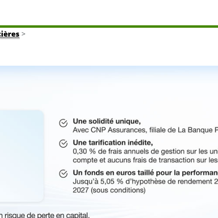
cières
>