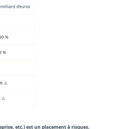
 milliard d’euros
90 %
3 %
% ⚠️
 ⚠️
prise, etc.) est un placement à risques.