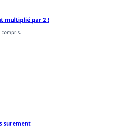
 multiplié par 2 !
n compris.
is surement