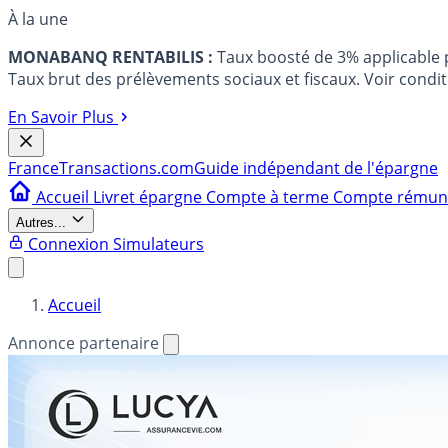
À la une
MONABANQ RENTABILIS :
Taux boosté de 3% applicable
Taux brut des prélèvements sociaux et fiscaux. Voir conditi
En Savoir Plus
France
Transactions.com
Guide indépendant de l'épargne
Accueil
Livret épargne
Compte à terme
Compte rému
Autres...
Connexion
Simulateurs
Accueil
Annonce partenaire