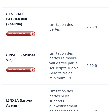
GENERALI
PATRIMOINE
(Xaelidia)
Limitation des
2,25 %
pertes
Limitation des
GRISBEE (Grisbee
pertes La moins-
Vie)
value fixée par le
2,50 %
souscripteur doit
&eacite;tre de
minimum 5 %.
Limitation des
pertes Si les
LINXEA (Linxea
supports
Avenir)
d'investissement
de départ choisis
2,20 %