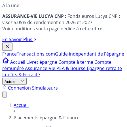
À la une
ASSURANCE-VIE LUCYA CNP :
Fonds euros Lucya CNP :
visez 5.05% de rendement en 2026 et 2027
Voir conditions sur la page dédiée à cette offre.
En Savoir Plus
France
Transactions.com
Guide indépendant de l'épargne
Accueil
Livret épargne
Compte à terme
Compte
rémunéré
Assurance-Vie
PEA & Bourse
Epargne retraite
Impôts & Fiscalité
Autres...
Connexion
Simulateurs
Accueil
/
Placements épargne & Finance