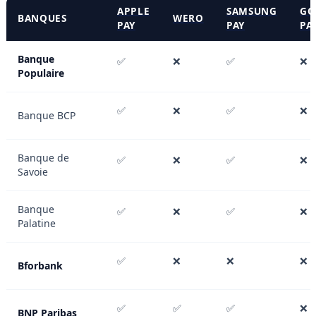
APPLE
SAMSUNG
GO
BANQUES
WERO
PAY
PAY
PA
Banque
✅
❌
✅
❌
Populaire
✅
❌
✅
❌
Banque BCP
Banque de
✅
❌
✅
❌
Savoie
Banque
✅
❌
✅
❌
Palatine
✅
❌
❌
❌
Bforbank
✅
✅
✅
❌
BNP Paribas