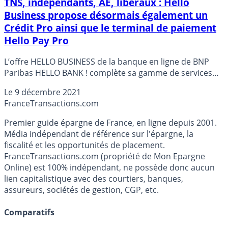
TNS, indépendants, AE, libéraux : Hello
Business propose désormais également un
Crédit Pro ainsi que le terminal de paiement
Hello Pay Pro
L’offre HELLO BUSINESS de la banque en ligne de BNP
Paribas HELLO BANK ! complète sa gamme de services
financiers en faveur des pros/indépendants. Les offres
Le
9 décembre 2021
Crédit-Pro et Hello Pay Pro sont désormais proposés aux
France
Transactions.com
clients.
Premier guide épargne de France, en ligne depuis 2001.
Média indépendant de référence sur l'épargne, la
fiscalité et les opportunités de placement.
FranceTransactions.com (propriété de Mon Epargne
Online) est 100% indépendant, ne possède donc aucun
lien capitalistique avec des courtiers, banques,
assureurs, sociétés de gestion, CGP, etc.
Comparatifs