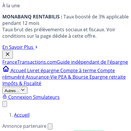
À la une
MONABANQ RENTABILIS :
Taux boosté de 3% applicable
pendant 12 mois
Taux brut des prélèvements sociaux et fiscaux. Voir
conditions sur la page dédiée à cette offre.
En Savoir Plus
France
Transactions.com
Guide indépendant de l'épargne
Accueil
Livret épargne
Compte à terme
Compte
rémunéré
Assurance-Vie
PEA & Bourse
Epargne retraite
Impôts & Fiscalité
Autres...
Connexion
Simulateurs
Accueil
Annonce partenaire