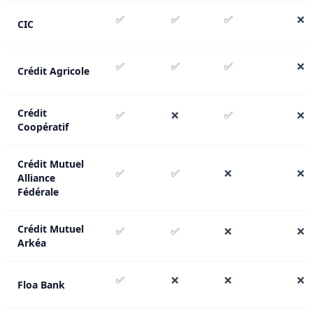
✅
✅
✅
❌
CIC
✅
✅
✅
❌
Crédit Agricole
Crédit
✅
❌
✅
❌
Coopératif
Crédit Mutuel
✅
✅
❌
❌
Alliance
Fédérale
Crédit Mutuel
✅
✅
❌
❌
Arkéa
✅
❌
❌
❌
Floa Bank