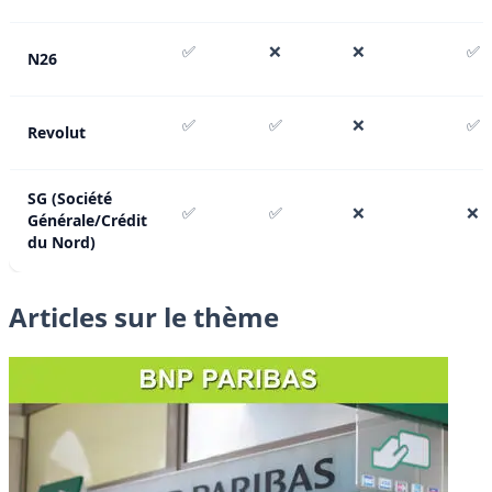
✅
❌
❌
✅
N26
✅
✅
❌
✅
Revolut
SG (Société
✅
✅
❌
❌
Générale/Crédit
du Nord)
Articles sur le thème