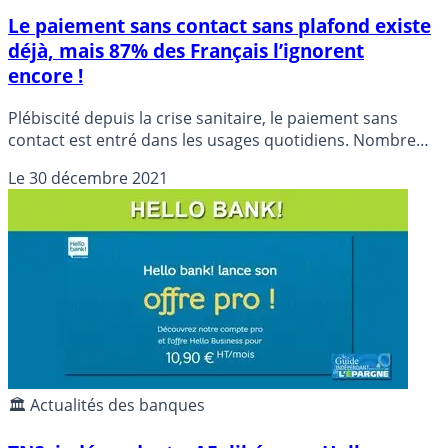
Le paiement sans contact sans plafond existe
déjà, mais 87% des Français l’ignorent
encore !
Plébiscité depuis la crise sanitaire, le paiement sans
contact est entré dans les usages quotidiens. Nombre
d’utilisateurs regrettent ce plafond de 50 euros. Ils ne
Le
30 décembre 2021
savent pas qu’en passant via leur mobile, le paiement
sans contact est d’ores et déjà sans plafond.
🏛️ Actualités des banques