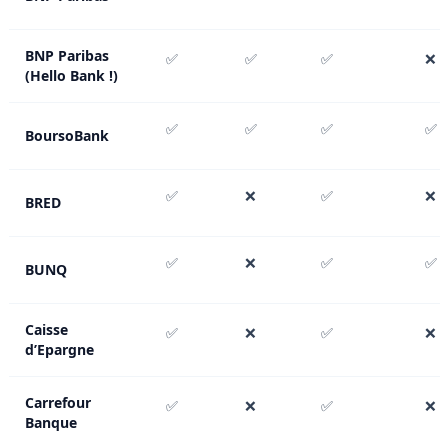
BNP Paribas
✅
✅
✅
❌
(Hello Bank !)
✅
✅
✅
✅
BoursoBank
✅
❌
✅
❌
BRED
✅
❌
✅
✅
BUNQ
Caisse
✅
❌
✅
❌
d’Epargne
Carrefour
✅
❌
✅
❌
Banque