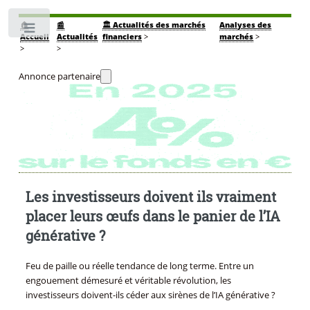
🏠
📰
🏛️ Actualités des marchés
Analyses des
Toggle
Accueil
Actualités
financiers
>
marchés
>
>
>
Annonce partenaire
Les investisseurs doivent ils vraiment
placer leurs œufs dans le panier de l’IA
générative ?
Feu de paille ou réelle tendance de long terme. Entre un
engouement démesuré et véritable révolution, les
investisseurs doivent-ils céder aux sirènes de l’IA générative ?