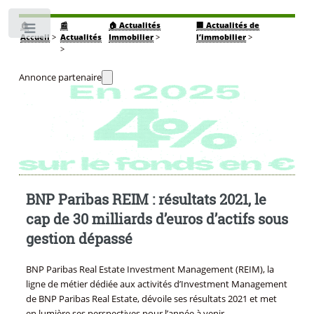
🏠
📰
🏠 Actualités
🏢 Actualités de
Toggle
Accueil
>
Actualités
Immobilier
>
l’immobilier
>
>
Annonce partenaire
BNP Paribas REIM : résultats 2021, le
cap de 30 milliards d’euros d’actifs sous
gestion dépassé
BNP Paribas Real Estate Investment Management (REIM), la
ligne de métier dédiée aux activités d’Investment Management
de BNP Paribas Real Estate, dévoile ses résultats 2021 et met
en lumière ses perspectives pour l’année à venir.