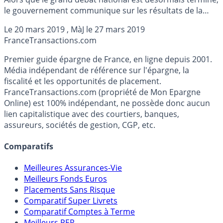
le gouvernement communique sur les résultats de la
mise en place de prime exceptionnelle prévue par la loi
Le
20 mars 2019
, MàJ le
27 mars 2019
MUES (Mesures d’Urgence Economiques et Sociales). Les
France
Transactions.com
entreprises le souhaitant pouvant verser une prime à
leurs salariés, en franchise d’impôt et de prélèvements
Premier guide épargne de France, en ligne depuis 2001.
sociaux. Deux millions d’entre eux en ont bénéficié, le
Média indépendant de référence sur l'épargne, la
montant moyen de la prime était de 450€.
fiscalité et les opportunités de placement.
FranceTransactions.com (propriété de Mon Epargne
Online) est 100% indépendant, ne possède donc aucun
lien capitalistique avec des courtiers, banques,
assureurs, sociétés de gestion, CGP, etc.
Comparatifs
Meilleures Assurances-Vie
Meilleurs Fonds Euros
Placements Sans Risque
Comparatif Super Livrets
Comparatif Comptes à Terme
Meilleurs PER