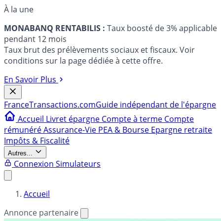
À la une
MONABANQ RENTABILIS :
Taux boosté de 3% applicable
pendant 12 mois
Taux brut des prélèvements sociaux et fiscaux. Voir
conditions sur la page dédiée à cette offre.
En Savoir Plus
France
Transactions.com
Guide indépendant de l'épargne
Accueil
Livret épargne
Compte à terme
Compte
rémunéré
Assurance-Vie
PEA & Bourse
Epargne retraite
Impôts & Fiscalité
Autres...
Connexion
Simulateurs
Accueil
Annonce partenaire