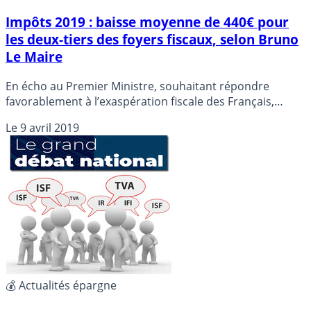
Impôts 2019 : baisse moyenne de 440€ pour
les deux-tiers des foyers fiscaux, selon Bruno
Le Maire
En écho au Premier Ministre, souhaitant répondre
favorablement à l’exaspération fiscale des Français,
Burno Le Maire a confirmé que la baisse des impôts était
Le
9 avril 2019
déjà en marche. L’économie étant de 440€ en moyenne
pour près de 66% des foyers fiscaux a-t-il précisé ainsi
sur France Info.
💰 Actualités épargne