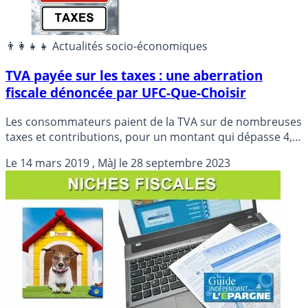
👨‍👩‍👧‍👧 Actualités socio-économiques
TVA payée sur les taxes : une aberration
fiscale dénoncée par UFC-Que-Choisir
Les consommateurs paient de la TVA sur de nombreuses
taxes et contributions, pour un montant qui dépasse 4,6
milliards d’euros rien que pour l’énergie. L’Association de
Le
14 mars 2019
, MàJ le
28 septembre 2023
défense des consommateurs UFC-Que-Choisir interpelle
donc le gouvernement pour que soit mis fin à cette
aberration fiscale. Cette suppression serait en outre un
rempart salutaire contre la hausse spectaculaire à venir
du tarif réglementé de l’électricité (+ 5,9 %).