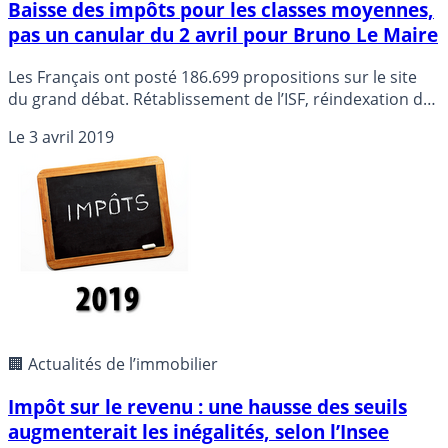
Baisse des impôts pour les classes moyennes,
pas un canular du 2 avril pour Bruno Le Maire
Les Français ont posté 186.699 propositions sur le site
du grand débat. Rétablissement de l’ISF, réindexation des
retraites, meilleure progressivité de l’impôt sur le
Le
3 avril 2019
revenu, suppression de la hausse de la CSG... Les
députés ont égrené les mesures fiscales dans la nuit de
mardi à mercredi, lors de la poursuite des débats sur le
grand débat à l’Assemblée.
🏢 Actualités de l’immobilier
Impôt sur le revenu : une hausse des seuils
augmenterait les inégalités, selon l’Insee