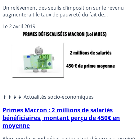
Un relèvement des seuils d’imposition sur le revenu
augmenterait le taux de pauvreté du fait de
l’augmentation du niveau de vie médian, souligne une
Le
2 avril 2019
étude publiée mardi par l’Insee, à deux jours de la fin du
Grand débat.
👨‍👩‍👧‍👧 Actualités socio-économiques
Primes Macron : 2 millions de salariés
bénéficiaires, montant perçu de 450€ en
moyenne
Alors que le grand débat national est désormais terminé,