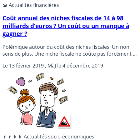
💲 Actualités financières
Coût annuel des niches fiscales de 14 à 98
milliards d’euros ? Un coût ou un manque à
gagner ?
Polémique autour du coût des niches fiscales. Un non
sens de plus. Une niche fiscale ne coûte pas forcément à
l’État, il s’agit d’un manque à gagner de recettes fiscales.
Le
13 février 2019
, MàJ le
4 décembre 2019
Ce qui n’est pas du tout la même chose. Et ce n’est pas
pour jouer seulement sur les mots, car l’idée sous-
jacente serait de supprimer certaines niches fiscales afin
de combler le gouffre abyssal du déficit budgétaire. La
suppression d’une niche fiscale ne peut pas faire
augmenter d’autant les recettes fiscales que le manque à
gagner constaté. Il serait temps de redescendre sur
terre...
👨‍👩‍👧‍👧 Actualités socio-économiques