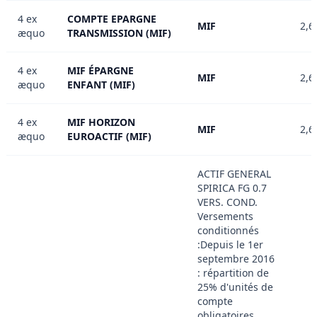
4 ex
COMPTE EPARGNE
MIF
2,6
æquo
TRANSMISSION (MIF)
4 ex
MIF ÉPARGNE
MIF
2,6
æquo
ENFANT (MIF)
4 ex
MIF HORIZON
MIF
2,6
æquo
EUROACTIF (MIF)
ACTIF GENERAL
SPIRICA FG 0.7
VERS. COND.
Versements
conditionnés
:Depuis le 1er
septembre 2016
: répartition de
25% d'unités de
compte
obligatoires