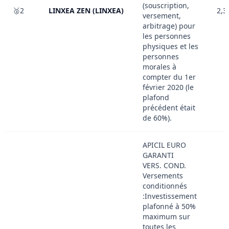
(souscription,
🥈2
LINXEA ZEN (LINXEA)
2,3
versement,
arbitrage) pour
les personnes
physiques et les
personnes
morales à
compter du 1er
février 2020 (le
plafond
précédent était
de 60%).
APICIL EURO
GARANTI
VERS. COND.
Versements
conditionnés
:Investissement
plafonné à 50%
maximum sur
toutes les