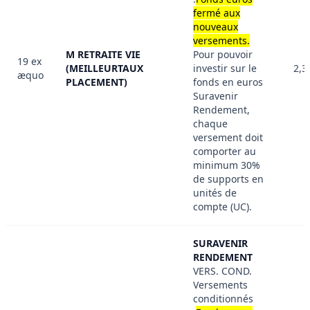
fermé aux
nouveaux
versements.
M RETRAITE VIE
Pour pouvoir
19 ex
(MEILLEURTAUX
investir sur le
2,3
æquo
PLACEMENT)
fonds en euros
Suravenir
Rendement,
chaque
versement doit
comporter au
minimum 30%
de supports en
unités de
compte (UC).
SURAVENIR
RENDEMENT
VERS. COND.
Versements
conditionnés