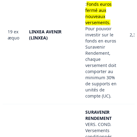
:
Fonds euros
fermé aux
nouveaux
versements.
Pour pouvoir
19 ex
LINXEA AVENIR
investir sur le
2,3
æquo
(LINXEA)
fonds en euros
Suravenir
Rendement,
chaque
versement doit
comporter au
minimum 30%
de supports en
unités de
compte (UC).
SURAVENIR
RENDEMENT
VERS. COND.
Versements
conditionnés