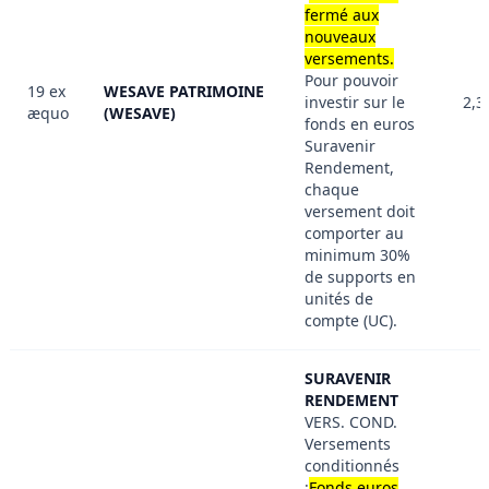
fermé aux
nouveaux
versements.
Pour pouvoir
19 ex
WESAVE PATRIMOINE
investir sur le
2,3
æquo
(WESAVE)
fonds en euros
Suravenir
Rendement,
chaque
versement doit
comporter au
minimum 30%
de supports en
unités de
compte (UC).
SURAVENIR
RENDEMENT
VERS. COND.
Versements
conditionnés
:
Fonds euros