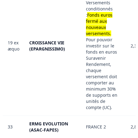
Versements
conditionnés
:
Fonds euros
fermé aux
nouveaux
versements.
Pour pouvoir
19 ex
CROISSANCE VIE
investir sur le
2,3
æquo
(EPARGNISSIMO)
fonds en euros
Suravenir
Rendement,
chaque
versement doit
comporter au
minimum 30%
de supports en
unités de
compte (UC).
ERMG EVOLUTION
33
FRANCE 2
2,8
(ASAC-FAPES)