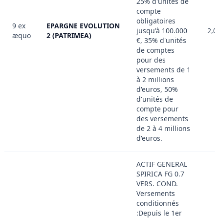
25% d'unités de
compte
obligatoires
9 ex
EPARGNE EVOLUTION
jusqu'à 100.000
2,0
æquo
2 (PATRIMEA)
€, 35% d'unités
de comptes
pour des
versements de 1
à 2 millions
d'euros, 50%
d'unités de
compte pour
des versements
de 2 à 4 millions
d'euros.
ACTIF GENERAL
SPIRICA FG 0.7
VERS. COND.
Versements
conditionnés
:Depuis le 1er