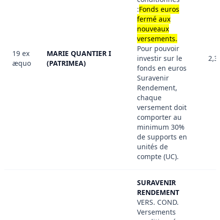
:
Fonds euros
fermé aux
nouveaux
versements.
Pour pouvoir
19 ex
MARIE QUANTIER I
investir sur le
2,3
æquo
(PATRIMEA)
fonds en euros
Suravenir
Rendement,
chaque
versement doit
comporter au
minimum 30%
de supports en
unités de
compte (UC).
SURAVENIR
RENDEMENT
VERS. COND.
Versements