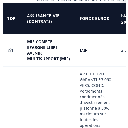
RE
ASSURANCE VIE
TOP
FONDS EUROS
(CONTRATS)
20
MIF COMPTE
EPARGNE LIBRE
🥇1
MIF
2,6
AVENIR
MULTISUPPORT (MIF)
APICIL EURO
GARANTI FG 060
VERS. COND.
Versements
conditionnés
:Investissement
plafonné à 50%
maximum sur
toutes les
opérations