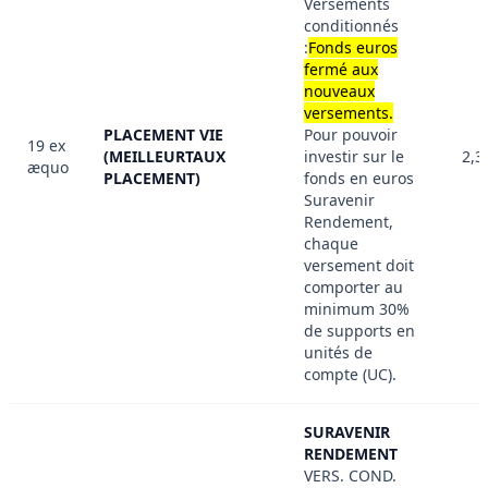
Versements
conditionnés
:
Fonds euros
fermé aux
nouveaux
versements.
PLACEMENT VIE
Pour pouvoir
19 ex
(MEILLEURTAUX
investir sur le
2,3
æquo
PLACEMENT)
fonds en euros
Suravenir
Rendement,
chaque
versement doit
comporter au
minimum 30%
de supports en
unités de
compte (UC).
SURAVENIR
RENDEMENT
VERS. COND.