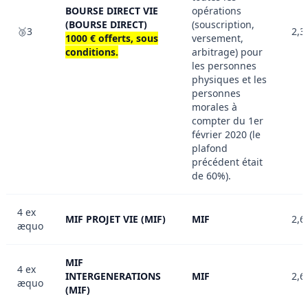
BOURSE DIRECT VIE
opérations
(BOURSE DIRECT)
(souscription,
🥉3
2,3
1000 € offerts, sous
versement,
conditions.
arbitrage) pour
les personnes
physiques et les
personnes
morales à
compter du 1er
février 2020 (le
plafond
précédent était
de 60%).
4 ex
MIF PROJET VIE (MIF)
MIF
2,6
æquo
MIF
4 ex
INTERGENERATIONS
MIF
2,6
æquo
(MIF)