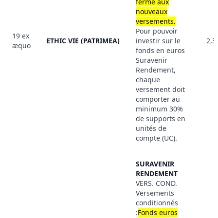
fermé aux
nouveaux
versements.
Pour pouvoir
19 ex
ETHIC VIE (PATRIMEA)
investir sur le
2,3
æquo
fonds en euros
Suravenir
Rendement,
chaque
versement doit
comporter au
minimum 30%
de supports en
unités de
compte (UC).
SURAVENIR
RENDEMENT
VERS. COND.
Versements
conditionnés
:
Fonds euros