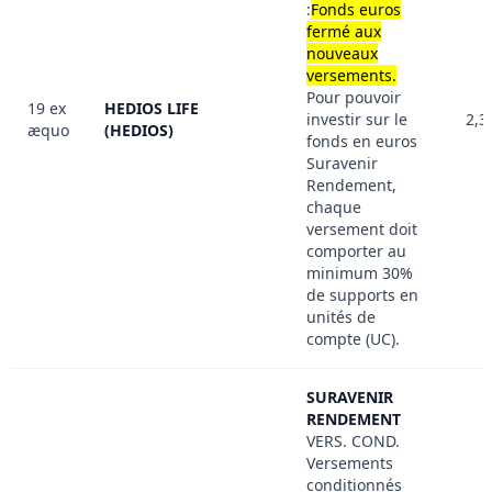
:
Fonds euros
fermé aux
nouveaux
versements.
Pour pouvoir
19 ex
HEDIOS LIFE
investir sur le
2,3
æquo
(HEDIOS)
fonds en euros
Suravenir
Rendement,
chaque
versement doit
comporter au
minimum 30%
de supports en
unités de
compte (UC).
SURAVENIR
RENDEMENT
VERS. COND.
Versements
conditionnés