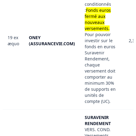
conditionnés
:
Fonds euros
fermé aux
nouveaux
versements.
Pour pouvoir
19 ex
ONEY
investir sur le
2,3
æquo
(ASSURANCEVIE.COM)
fonds en euros
Suravenir
Rendement,
chaque
versement doit
comporter au
minimum 30%
de supports en
unités de
compte (UC).
SURAVENIR
RENDEMENT
VERS. COND.
Versements