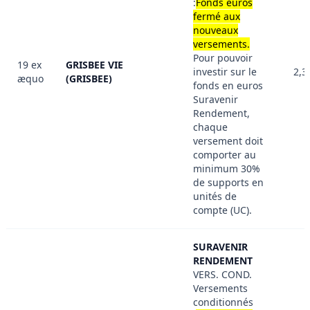
:
Fonds euros
fermé aux
nouveaux
versements.
Pour pouvoir
19 ex
GRISBEE VIE
investir sur le
2,3
æquo
(GRISBEE)
fonds en euros
Suravenir
Rendement,
chaque
versement doit
comporter au
minimum 30%
de supports en
unités de
compte (UC).
SURAVENIR
RENDEMENT
VERS. COND.
Versements
conditionnés