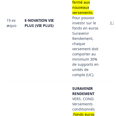
fermé aux
nouveaux
versements.
Pour pouvoir
19 ex
E-NOVATION VIE
investir sur le
2,3
æquo
PLUS (VIE PLUS)
fonds en euros
Suravenir
Rendement,
chaque
versement doit
comporter au
minimum 30%
de supports en
unités de
compte (UC).
SURAVENIR
RENDEMENT
VERS. COND.
Versements
conditionnés
:
Fonds euros