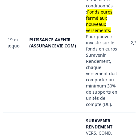
conditionnés
:
Fonds euros
fermé aux
nouveaux
versements.
Pour pouvoir
19 ex
PUISSANCE AVENIR
investir sur le
2,3
æquo
(ASSURANCEVIE.COM)
fonds en euros
Suravenir
Rendement,
chaque
versement doit
comporter au
minimum 30%
de supports en
unités de
compte (UC).
SURAVENIR
RENDEMENT
VERS. COND.