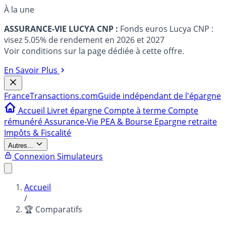
À la une
ASSURANCE-VIE LUCYA CNP :
Fonds euros Lucya CNP :
visez 5.05% de rendement en 2026 et 2027
Voir conditions sur la page dédiée à cette offre.
En Savoir Plus
France
Transactions.com
Guide indépendant de l'épargne
Accueil
Livret épargne
Compte à terme
Compte
rémunéré
Assurance-Vie
PEA & Bourse
Epargne retraite
Impôts & Fiscalité
Autres...
Connexion
Simulateurs
Accueil
/
🏆 Comparatifs