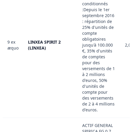
conditionnés
:Depuis le 1er
septembre 2016
: répartition de
25% d'unités de
compte
obligatoires
9 ex
LINXEA SPIRIT 2
jusqu'à 100.000
2,0
æquo
(LINXEA)
€, 35% d'unités
de comptes
pour des
versements de 1
à 2 millions
d'euros, 50%
d'unités de
compte pour
des versements
de 2 à 4 millions
d'euros.
ACTIF GENERAL
SPIRICA FG 0.7