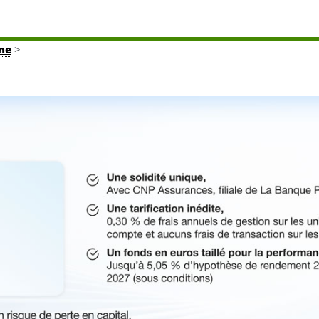
gne
>