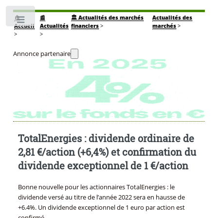
🏠
📰
🏛️ Actualités des marchés
Actualités des
Toggle
Accueil
Actualités
financiers
>
marchés
>
>
>
Annonce partenaire
TotalEnergies : dividende ordinaire de
2,81 €/action (+6,4%) et confirmation du
dividende exceptionnel de 1 €/action
Bonne nouvelle pour les actionnaires TotalEnergies : le
dividende versé au titre de l’année 2022 sera en hausse de
+6.4%. Un dividende exceptionnel de 1 euro par action est
confirmé.