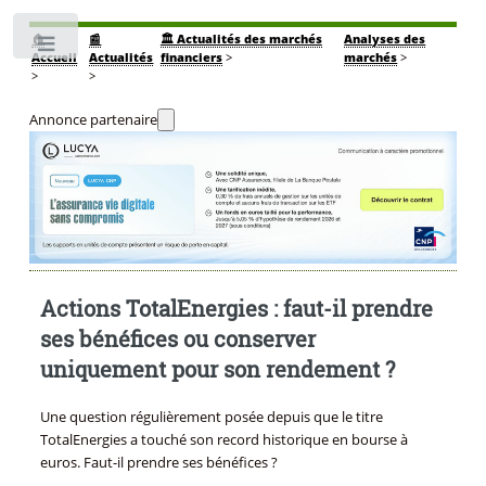
🏠
📰
🏛️ Actualités des marchés
Analyses des
Toggle
Accueil
Actualités
financiers
>
marchés
>
>
>
Annonce partenaire
Actions TotalEnergies : faut-il prendre
ses bénéfices ou conserver
uniquement pour son rendement ?
Une question régulièrement posée depuis que le titre
TotalEnergies a touché son record historique en bourse à
euros. Faut-il prendre ses bénéfices ?