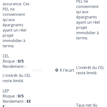
PEL ne
assurance. Ces
conviennent
PEL ne
qu'aux
conviennent
épargnants
qu'aux
ayant un réel
épargnants
projet
ayant un réel
immobilier à
projet
terme.
immobilier à
terme.
CEL
Risque :
0/5
Rendement :
L'intérêt du CEL
🛑 À l'écart
€
€
€
€
€
reste limité.
L'intérêt du CEL
reste limité.
LEP
Risque :
0/5
Rendement :
€€
Taux net du
€