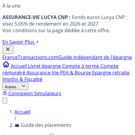
À la une
ASSURANCE-VIE LUCYA CNP :
Fonds euros Lucya CNP :
visez 5.05% de rendement en 2026 et 2027
Voir conditions sur la page dédiée à cette offre.
En Savoir Plus
France
Transactions.com
Guide indépendant de l'épargne
Accueil
Livret épargne
Compte à terme
Compte
rémunéré
Assurance-Vie
PEA & Bourse
Epargne retraite
Impôts & Fiscalité
Autres...
Connexion
Simulateurs
Accueil
/
💼 Guide des placements