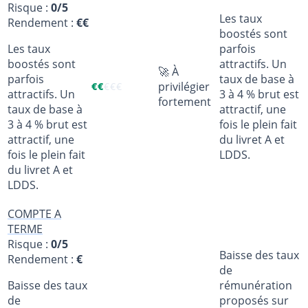
Risque :
0/5
Les taux
Rendement :
€€
boostés sont
Les taux
parfois
boostés sont
attractifs. Un
🚀 À
parfois
taux de base à
privilégier
€
€
€
€
€
attractifs. Un
3 à 4 % brut est
fortement
taux de base à
attractif, une
3 à 4 % brut est
fois le plein fait
attractif, une
du livret A et
fois le plein fait
LDDS.
du livret A et
LDDS.
COMPTE A
TERME
Risque :
0/5
Baisse des taux
Rendement :
€
de
Baisse des taux
rémunération
de
proposés sur