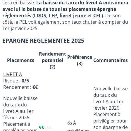
sera en baisse.
La baisse du taux du
livret A
entrainera
avec lui la baisse de tous les placements épargne
réglementés (
LDDS
,
LEP
,
livret jeune
et
CEL
)
. De son
côté, le
PEL
voit également son taux chuter à compter du
1er janvier 2025.
EPARGNE REGLEMENTEE 2025
Rendement
Préférence
Placements
potentiel
Commentaires
(3)
(2)
LIVRET A
Risque :
0/5
Rendement :
€€
Nouvelle baisse
du taux du
Nouvelle baisse
livret A au 1er
du taux du
février 2026.
livret A au 1er
Placement à
février 2026.
privilégier pour
👍 À
Placement à
son épargne de
€
€
€
€
€
privilégier pour