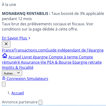
À la une
MONABANQ RENTABILIS :
Taux boosté de 3% applicable
pendant 12 mois
Taux brut des prélèvements sociaux et fiscaux. Voir
conditions sur la page dédiée à cette offre.
En Savoir Plus
France
Transactions.com
Guide indépendant de l'épargne
Accueil
Livret épargne
Compte à terme
Compte
rémunéré
Assurance-Vie
PEA & Bourse
Epargne retraite
Impôts & Fiscalité
Autres...
Connexion
Simulateurs
Accueil
Annonce partenaire