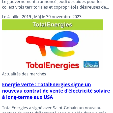
Le gouvernement a annoncé jeudi des aides pour les
collectivités territoriales et copropriétés désireuses de
s’équiper en borne de recharges de véhicules
Le
4 juillet 2019
, MàJ le
30 novembre 2023
électriques, pour accélérer leur déploiement.
Actualités des marchés
Energie verte : TotalEnergies signe un
nouveau contrat de vente d’électricité solaire
à long-terme aux USA
TotalEnergies a signé avec Saint-Gobain un nouveau