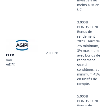
investie à au
moins 40% en
UC
3.000%
BONUS COND.
Bonus de
rendement
2023 : Taux de
2% minimum,
3% maximum
2,000 %
CLER
avec bonus de
AXA
rendement
AGIPI
sous à
conditions, au
minimum 45%
en unités de
compte.
5.000%
BONUS COND.
Bonus de