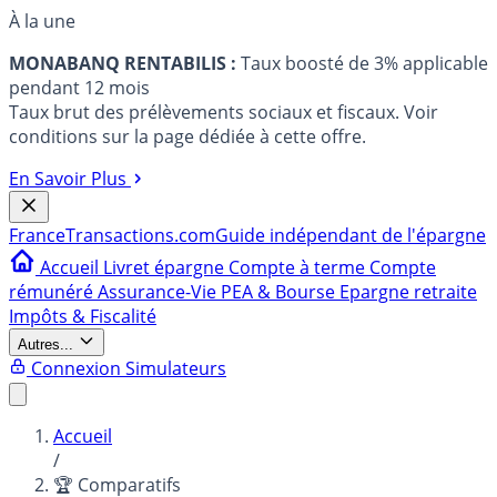
À la une
MONABANQ RENTABILIS :
Taux boosté de 3% applicable
pendant 12 mois
Taux brut des prélèvements sociaux et fiscaux. Voir
conditions sur la page dédiée à cette offre.
En Savoir Plus
France
Transactions.com
Guide indépendant de l'épargne
Accueil
Livret épargne
Compte à terme
Compte
rémunéré
Assurance-Vie
PEA & Bourse
Epargne retraite
Impôts & Fiscalité
Autres...
Connexion
Simulateurs
Accueil
/
🏆 Comparatifs