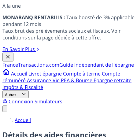
À la une
MONABANQ RENTABILIS :
Taux boosté de 3% applicable
pendant 12 mois
Taux brut des prélèvements sociaux et fiscaux. Voir
conditions sur la page dédiée à cette offre.
En Savoir Plus
France
Transactions.com
Guide indépendant de l'épargne
Accueil
Livret épargne
Compte à terme
Compte
rémunéré
Assurance-Vie
PEA & Bourse
Epargne retraite
Impôts & Fiscalité
Autres...
Connexion
Simulateurs
Accueil
Détails des aides financières