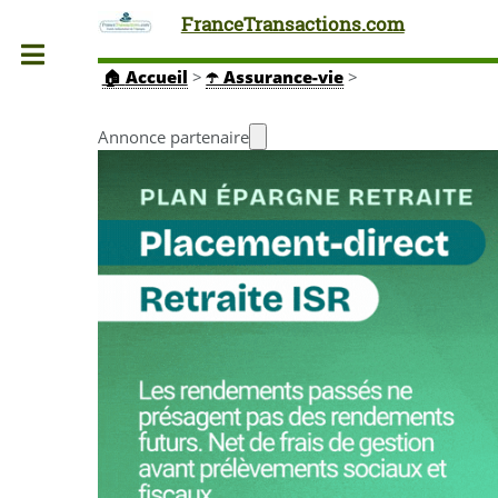
FranceTransactions.com
Toggle
🏠
Accueil
>
☂️ Assurance-vie
>
Annonce partenaire