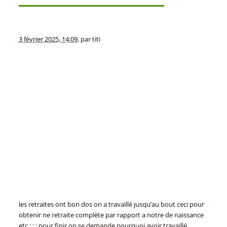
3 février 2025, 14:09
,
par
titi
les retraites ont bon dos on a travaillé jusqu’au bout ceci pour
obtenir ne retraite complète par rapport a notre de naissance
etc ; ; ; pour finir on se demande pourquoi avoir travaillé