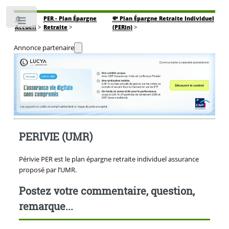
🏠
PER - Plan Épargne
💸 Plan Épargne Retraite Individuel
Toggle
Accueil
>
Retraite
>
(PERin)
>
Annonce partenaire
PERIVIE (UMR)
Périvie PER est le plan épargne retraite individuel assurance
proposé par l’UMR.
Postez votre commentaire, question,
remarque...