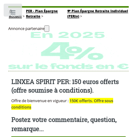
🏠
PER - Plan Épargne
💸 Plan Épargne Retraite Individuel
Toggle
Accueil
>
Retraite
>
(PERin)
>
Annonce partenaire
LINXEA SPIRIT PER: 150 euros offerts
(offre soumise à conditions).
Offre de bienvenue en vigueur :
150€ offerts. Offre sous
conditions
Postez votre commentaire, question,
remarque...