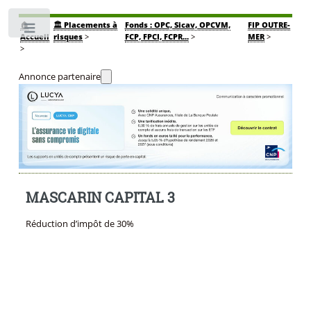
🏠
🏛️ Placements à
Fonds : OPC, Sicav, OPCVM,
FIP OUTRE-
Toggle
Accueil
risques
>
FCP, FPCI, FCPR...
>
MER
>
>
Annonce partenaire
MASCARIN CAPITAL 3
Réduction d’impôt de 30%