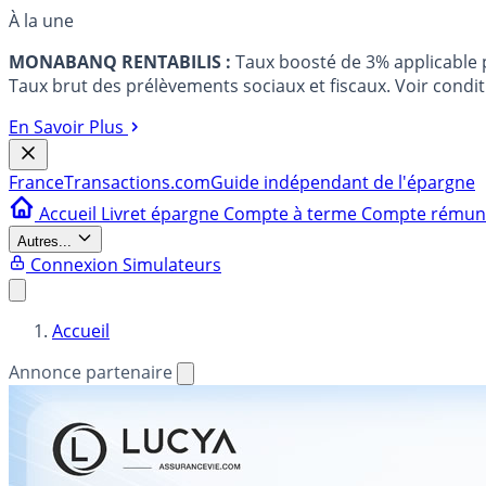
À la une
MONABANQ RENTABILIS :
Taux boosté de 3% applicable
Taux brut des prélèvements sociaux et fiscaux. Voir conditi
En Savoir Plus
France
Transactions.com
Guide indépendant de l'épargne
Accueil
Livret épargne
Compte à terme
Compte rému
Autres...
Connexion
Simulateurs
Accueil
Annonce partenaire