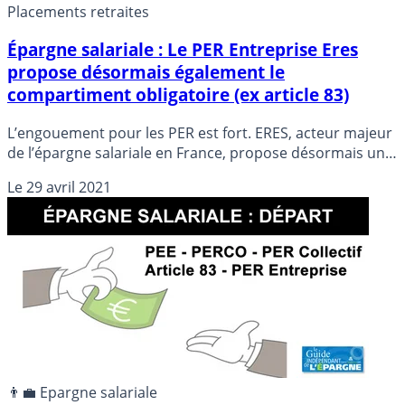
Placements retraites
Épargne salariale : Le PER Entreprise Eres
propose désormais également le
compartiment obligatoire (ex article 83)
L’engouement pour les PER est fort. ERES, acteur majeur
de l’épargne salariale en France, propose désormais un
PER Entreprise complet, avec ses 3 compartiments :
Le
29 avril 2021
personnel (1), entreprise (2, ex PERCO) et obligatoire (3,
ex article 83).
👨‍💼 Epargne salariale