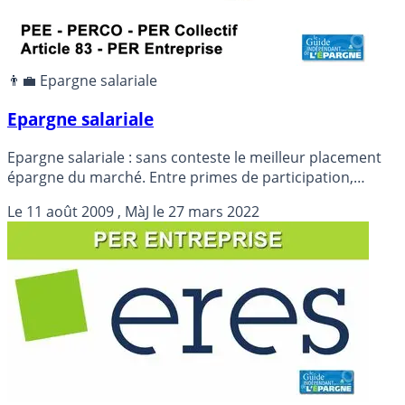
👨‍💼 Epargne salariale
Epargne salariale
Epargne salariale : sans conteste le meilleur placement
épargne du marché. Entre primes de participation,
intéressements, abondements de l’employeur,
Le
11 août 2009
, MàJ le
27 mars 2022
versements volontaires, et défiscalisation, l’épargne
salariale gagne logiquement du terrain en France. Et cela
devrait encore s’améliorer au fil des années. Retour sur
les derniers chiffres publiés.