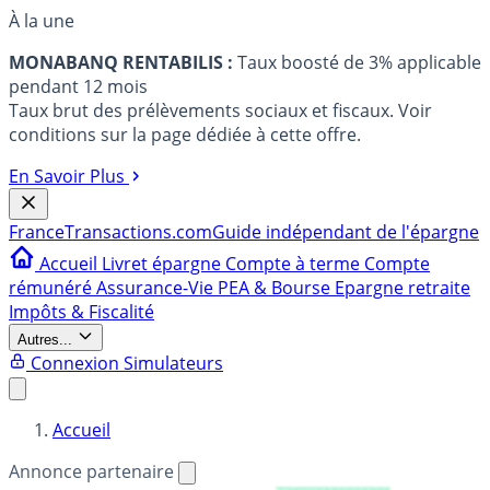
À la une
MONABANQ RENTABILIS :
Taux boosté de 3% applicable
pendant 12 mois
Taux brut des prélèvements sociaux et fiscaux. Voir
conditions sur la page dédiée à cette offre.
En Savoir Plus
France
Transactions.com
Guide indépendant de l'épargne
Accueil
Livret épargne
Compte à terme
Compte
rémunéré
Assurance-Vie
PEA & Bourse
Epargne retraite
Impôts & Fiscalité
Autres...
Connexion
Simulateurs
Accueil
Annonce partenaire