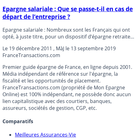
Epargne salariale : Que se passe-t-il en cas de
départ de l’entreprise ?
Epargne salariale : Nombreux sont les Français qui ont
opté, à juste titre, pour un dispositif d’épargne retraite
via leur entreprise. Mais que se passe-t-il en cas de
Le
19 décembre 2011
, MàJ le
13 septembre 2019
changement d’employeur ?
France
Transactions.com
Premier guide épargne de France, en ligne depuis 2001.
Média indépendant de référence sur l'épargne, la
fiscalité et les opportunités de placement.
FranceTransactions.com (propriété de Mon Epargne
Online) est 100% indépendant, ne possède donc aucun
lien capitalistique avec des courtiers, banques,
assureurs, sociétés de gestion, CGP, etc.
Comparatifs
Meilleures Assurances-Vie