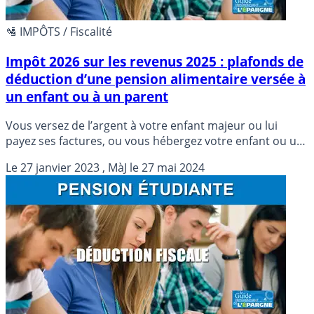
🛂 IMPÔTS / Fiscalité
Impôt 2026 sur les revenus 2025 : plafonds de
déduction d’une pension alimentaire versée à
un enfant ou à un parent
Vous versez de l’argent à votre enfant majeur ou lui
payez ses factures, ou vous hébergez votre enfant ou un
parent dans le besoin, vous pouvez ces sommes de vos
Le
27 janvier 2023
, MàJ le
27 mai 2024
revenus imposables, sous conditions.