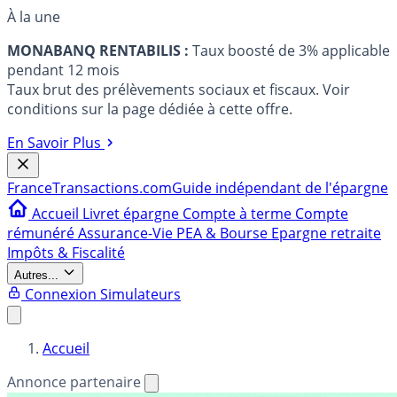
À la une
MONABANQ RENTABILIS :
Taux boosté de 3% applicable
pendant 12 mois
Taux brut des prélèvements sociaux et fiscaux. Voir
conditions sur la page dédiée à cette offre.
En Savoir Plus
France
Transactions.com
Guide indépendant de l'épargne
Accueil
Livret épargne
Compte à terme
Compte
rémunéré
Assurance-Vie
PEA & Bourse
Epargne retraite
Impôts & Fiscalité
Autres...
Connexion
Simulateurs
Accueil
Annonce partenaire