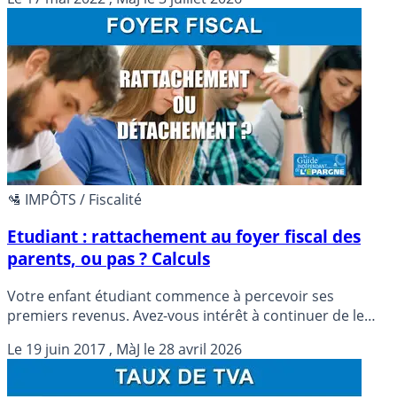
versent une pension justifiable et déductible des revenus
imposables... Encore faut-il bien évaluer tous les impacts.
Détails en vidéo.
🛂 IMPÔTS / Fiscalité
Etudiant : rattachement au foyer fiscal des
parents, ou pas ? Calculs
Votre enfant étudiant commence à percevoir ses
premiers revenus. Avez-vous intérêt à continuer de le
rattacher à votre foyer fiscal ? Ne vaut-il pas mieux qu’il
Le
19 juin 2017
, MàJ le
28 avril 2026
effectue sa propre déclaration de revenus, séparément ?
Petits calculs entre amis pour tenter de réduire l’impact
fiscal.