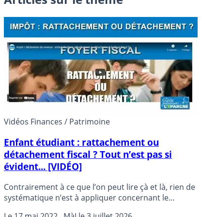
Vidéos Finances / Patrimoine
Enfant étudiant : rattachement ou
détachement fiscal ? Tout n’est pas si
évident... [VIDÉO]
Contrairement à ce que l’on peut lire çà et là, rien de
systématique n’est à appliquer concernant le
détachement d’un enfant étudiant auquel les parents
Le
17 mai 2022
, MàJ le
3 juillet 2026