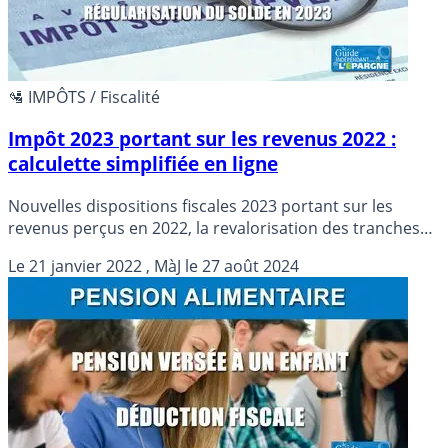
🛂 IMPÔTS / Fiscalité
Impôt 2023 portant sur les revenus 2022 :
calculette simplifiée en ligne
Nouvelles dispositions fiscales 2023 portant sur les
revenus perçus en 2022, la revalorisation des tranches
du barème de l’IR peut réduire fortement le montant
Le
21 janvier 2022
, MàJ le
27 août 2024
d’impôt à payer, jusqu’à 23% ! Estimez votre impôt sur le
revenu 2023 avec cette calculette hyper simplifiée.