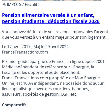
🛂 IMPÔTS / Fiscalité
Pension alimentaire versée à un enfant,
pension étudiante : déduction fiscale 2026
Vous pouvez déduire de vos revenus imposables l’argent
que vous versez à un enfant majeur pour son logement,
les frais d’inscription de son école, sa nourriture, etc.
Le
17 avril 2017
, MàJ le
29 avril 2024
Dans la limite des plafonds de déduction de revenus
France
Transactions.com
imposables en vigueur. Détails.
Premier guide épargne de France, en ligne depuis 2001.
Média indépendant de référence sur l'épargne, la
fiscalité et les opportunités de placement.
FranceTransactions.com (propriété de Mon Epargne
Online) est 100% indépendant, ne possède donc aucun
lien capitalistique avec des courtiers, banques,
assureurs, sociétés de gestion, CGP, etc.
Comparatifs