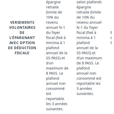
épargne
selon plafonds
retraite
épargne
(limite de
retraite (limite
10% du
de 10% du
VERSEMENTS
revenu
revenu annuel
VOLONTAIRES
annuel N-1
N-1 du foyer
DE
du foyer
fiscal (fixé à
E
L’ÉPARGNANT
fiscal (fixé à
minima à 1
d’
AVEC OPTION
minima à 1
plafond
9
DE DÉDUCTION
plafond
annuel de la
FISCALE
annuel de la
SS-PASS) et
SS-PASS) et
d’un maximum
d’un
de 8 PASS. Le
maximum de
plafond
8 PASS. Le
annuel non
plafond
consommé est
annuel non
reportable les
consommé
3 années
est
suivantes.
reportable
les 3 années
suivantes.