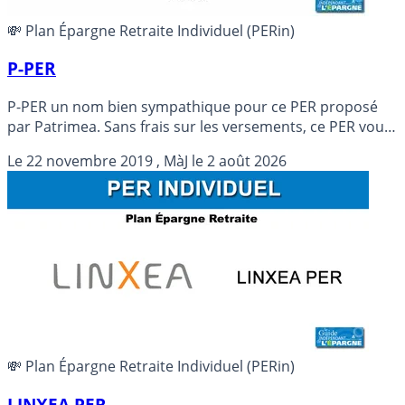
💸 Plan Épargne Retraite Individuel (PERin)
P-PER
P-PER un nom bien sympathique pour ce PER proposé
par Patrimea. Sans frais sur les versements, ce PER vous
propose une offre financière complète, permettant de
Le
22 novembre 2019
, MàJ le
2 août 2026
placer au mieux votre capital sur le long terme.
Rendement brut du fonds euro 2025 : 1.320 %
💸 Plan Épargne Retraite Individuel (PERin)
LINXEA PER