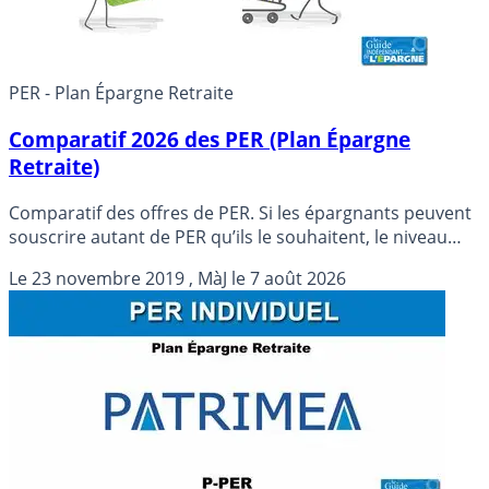
PER - Plan Épargne Retraite
Comparatif 2026 des PER (Plan Épargne
Retraite)
Comparatif des offres de PER. Si les épargnants peuvent
souscrire autant de PER qu’ils le souhaitent, le niveau
des frais, toute comme la richesse de l’offre financière
Le
23 novembre 2019
, MàJ le
7 août 2026
proposée, seront une nouvelle fois, des critères sur
lesquels une attention particulière devra être portée.