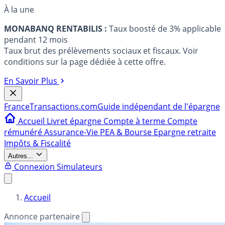
À la une
MONABANQ RENTABILIS :
Taux boosté de 3% applicable
pendant 12 mois
Taux brut des prélèvements sociaux et fiscaux. Voir
conditions sur la page dédiée à cette offre.
En Savoir Plus
France
Transactions.com
Guide indépendant de l'épargne
Accueil
Livret épargne
Compte à terme
Compte
rémunéré
Assurance-Vie
PEA & Bourse
Epargne retraite
Impôts & Fiscalité
Autres...
Connexion
Simulateurs
Accueil
Annonce partenaire