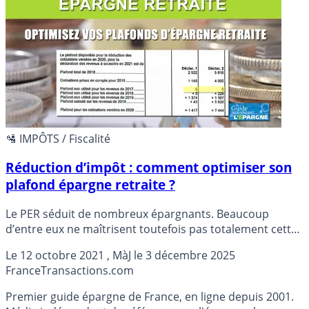
🛂 IMPÔTS / Fiscalité
Réduction d’impôt : comment optimiser son
plafond épargne retraite ?
Le PER séduit de nombreux épargnants. Beaucoup
d’entre eux ne maîtrisent toutefois pas totalement cette
notion de plafond de versements déductibles, ou
Le
12 octobre 2021
, MàJ le
3 décembre 2025
plafonds épargne retraite. Conseils afin d’optimiser
France
Transactions.com
l’utilisation de son plafond épargne retraite.
Premier guide épargne de France, en ligne depuis 2001.