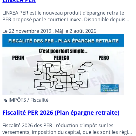
LINXEA PER est le nouveau produit d’épargne retraite
PER proposé par le courtier Linxea. Disponible depuis
mi-novembre 2019, ce PER, peu gourmand en frais,
Le
22 novembre 2019
, MàJ le
2 août 2026
figure parmi les moins chers du marché.
🛂 IMPÔTS / Fiscalité
Fiscalité PER 2026 (Plan épargne retraite)
Fiscalité 2026 des PER : réduction d’impôt sur les
versements, imposition du capital, quelles sont les règles