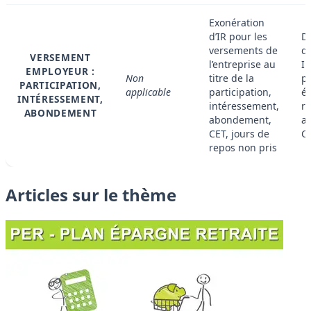
Exonération
d’IR pour les
D
versements de
de
VERSEMENT
l’entreprise au
IR
EMPLOYEUR :
Non
titre de la
p
PARTICIPATION,
applicable
participation,
é
INTÉRESSEMENT,
intéressement,
re
ABONDEMENT
abondement,
ap
CET, jours de
C
repos non pris
Articles sur le thème