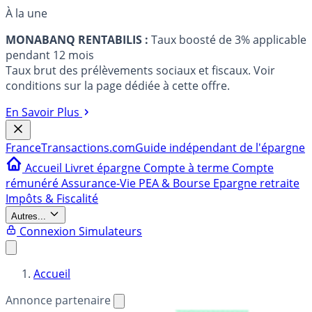
À la une
MONABANQ RENTABILIS :
Taux boosté de 3% applicable
pendant 12 mois
Taux brut des prélèvements sociaux et fiscaux. Voir
conditions sur la page dédiée à cette offre.
En Savoir Plus
France
Transactions.com
Guide indépendant de l'épargne
Accueil
Livret épargne
Compte à terme
Compte
rémunéré
Assurance-Vie
PEA & Bourse
Epargne retraite
Impôts & Fiscalité
Autres...
Connexion
Simulateurs
Accueil
Annonce partenaire