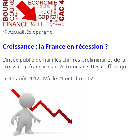
💰 Actualités épargne
Croissance : la France en récession ?
L’Insee publie demain les chiffres préliminaires de la
croissance française au 2e trimestre. Des chiffres qui
feraient état d’une récession française qui pourrait se
Le
13 août 2012
, MàJ le
21 octobre 2021
poursuivre au 3e trimestre. Détails...