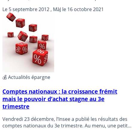
pays du sud de l’Europe et notamment de la France qui
Le
5 septembre 2012
, MàJ le
16 octobre 2021
sort du top 20 mondial. Détails....
💰 Actualités épargne
Comptes nationaux : la croissance frémit
mais le pouvoir d’achat stagne au 3e
trimestre
Vendredi 23 décembre, l’Insee a publié les résultats des
comptes nationaux du 3e trimestre. Au menu, une petite
remontée de la croissance et une stabilisation du