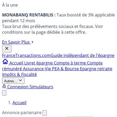
À la une
MONABANQ RENTABILIS :
Taux boosté de 3% applicable
pendant 12 mois
Taux brut des prélèvements sociaux et fiscaux. Voir
conditions sur la page dédiée à cette offre.
En Savoir Plus
France
Transactions.com
Guide indépendant de l'épargne
Accueil
Livret épargne
Compte à terme
Compte
rémunéré
Assurance-Vie
PEA & Bourse
Epargne retraite
Impôts & Fiscalité
Autres...
Connexion
Simulateurs
Accueil
Annonce partenaire