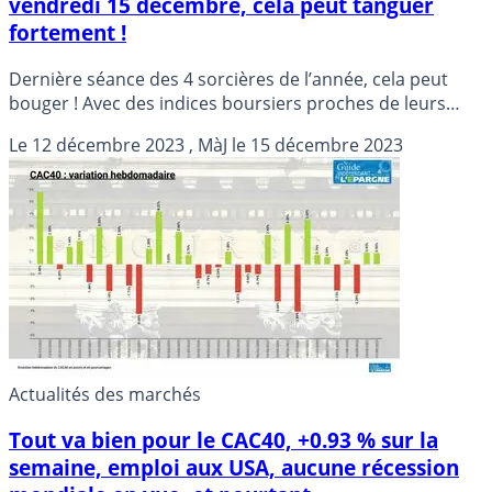
vendredi 15 décembre, cela peut tanguer
fortement !
Dernière séance des 4 sorcières de l’année, cela peut
bouger ! Avec des indices boursiers proches de leurs
records respectifs, face à des anticipations hasardeuses,
Le
12 décembre 2023
, MàJ le
15 décembre 2023
les sanctions peuvent être fortes et rapides.
Actualités des marchés
Tout va bien pour le CAC40, +0.93 % sur la
semaine, emploi aux USA, aucune récession