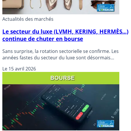
Actualités des marchés
Le secteur du luxe (LVMH, KERING, HERMÈS...)
continue de chuter en bourse
Sans surprise, la rotation sectorielle se confirme. Les
années fastes du secteur du luxe sont désormais
passées. La décroissance se confirme, les valeurs du luxe
Le
15 avril 2026
continuent de baisser.