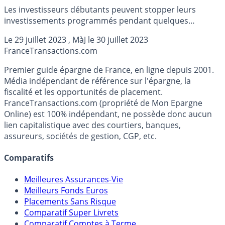
Les investisseurs débutants peuvent stopper leurs
investissements programmés pendant quelques
semaines, la réalité devrait apparaître aux yeux des
Le
29 juillet 2023
, MàJ le
30 juillet 2023
teneurs de position dès la rentrée.
France
Transactions.com
Premier guide épargne de France, en ligne depuis 2001.
Média indépendant de référence sur l'épargne, la
fiscalité et les opportunités de placement.
FranceTransactions.com (propriété de Mon Epargne
Online) est 100% indépendant, ne possède donc aucun
lien capitalistique avec des courtiers, banques,
assureurs, sociétés de gestion, CGP, etc.
Comparatifs
Meilleures Assurances-Vie
Meilleurs Fonds Euros
Placements Sans Risque
Comparatif Super Livrets
Comparatif Comptes à Terme