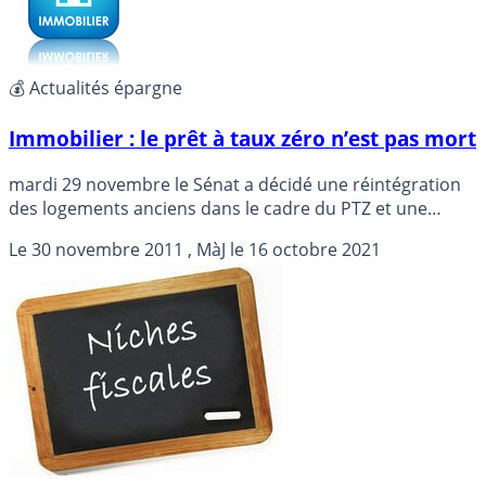
💰 Actualités épargne
Immobilier : le prêt à taux zéro n’est pas mort
mardi 29 novembre le Sénat a décidé une réintégration
des logements anciens dans le cadre du PTZ et une
hausse de son plafond, s’opposant ainsi aux choix du
Le
30 novembre 2011
, MàJ le
16 octobre 2021
plan de rigueurs de François Fillon. Détails...