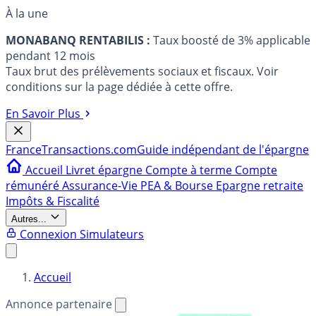
À la une
MONABANQ RENTABILIS :
Taux boosté de 3% applicable
pendant 12 mois
Taux brut des prélèvements sociaux et fiscaux. Voir
conditions sur la page dédiée à cette offre.
En Savoir Plus
France
Transactions.com
Guide indépendant de l'épargne
Accueil
Livret épargne
Compte à terme
Compte
rémunéré
Assurance-Vie
PEA & Bourse
Epargne retraite
Impôts & Fiscalité
Autres...
Connexion
Simulateurs
Accueil
Annonce partenaire