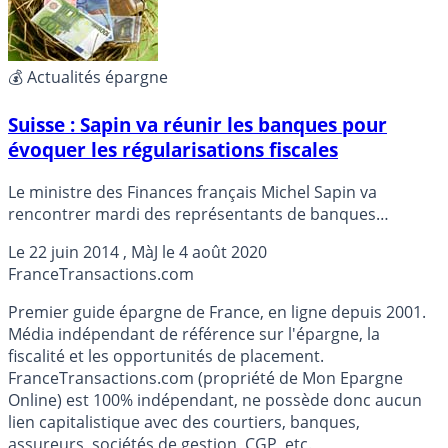
les procédures.
💰 Actualités épargne
Suisse : Sapin va réunir les banques pour
évoquer les régularisations fiscales
Le ministre des Finances français Michel Sapin va
rencontrer mardi des représentants de banques
implantées en Suisse à propos des régularisations
Le
22 juin 2014
, MàJ le
4 août 2020
fiscales, selon l’agenda du ministre publié dimanche.
France
Transactions.com
Premier guide épargne de France, en ligne depuis 2001.
Média indépendant de référence sur l'épargne, la
fiscalité et les opportunités de placement.
FranceTransactions.com (propriété de Mon Epargne
Online) est 100% indépendant, ne possède donc aucun
lien capitalistique avec des courtiers, banques,
assureurs, sociétés de gestion, CGP, etc.