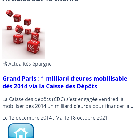
💰 Actualités épargne
Grand Paris : 1 milliard d’euros mobilisable
dès 2014 via la Caisse des Dépôts
La Caisse des dépôts (CDC) s’est engagée vendredi à
mobiliser dès 2014 un milliard d’euros pour financer la
construction du super métro Grand Paris Express, sur
Le
12 décembre 2014
, MàJ le
18 octobre 2021
un total de 4 milliards d’ici 2020.