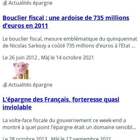
💰 Actualités épargne
Bouclier fiscal : une ardoise de 735 millions
d’euros en 2011
Le bouclier fiscal, mesure emblématique du quinquennat
de Nicolas Sarkozy a coûté 735 millions d’euros à l’Etat en
2011, révèle Le Parisien/Aujourd’hui en France dans son
Le
26 juin 2012
, MàJ le
14 octobre 2021
édition de mardi.
💰 Actualités épargne
L’épargne des Français, forteresse quasi
inviolable
La volte-face fiscale du gouvernement ce week-end a
montré à quel point l’épargne était un domaine sensible
pour les Français, qui gardent jalousement un bas de
Le
28 octobre 2013
, MàJ le
17 septembre 2021