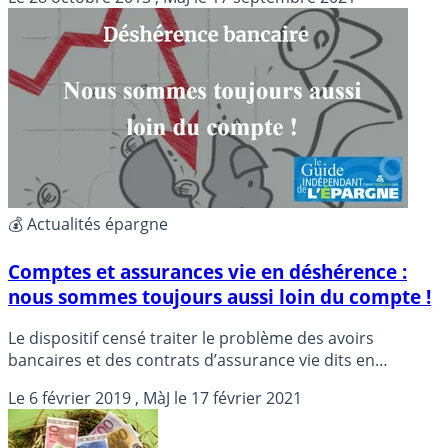
laine parmi les mieux remplis au monde.
💰 Actualités épargne
Comptes et assurances vie en déshérence :
nous sommes toujours aussi loin du compte !
Le dispositif censé traiter le problème des avoirs
bancaires et des contrats d’assurance vie dits en
déshérence n’a pas encore atteint son régime de
Le
6 février 2019
, MàJ le
17 février 2021
croisière, constate mercredi la Cour des comptes, qui
appelle à divers ajustements pour simplifier et compléter