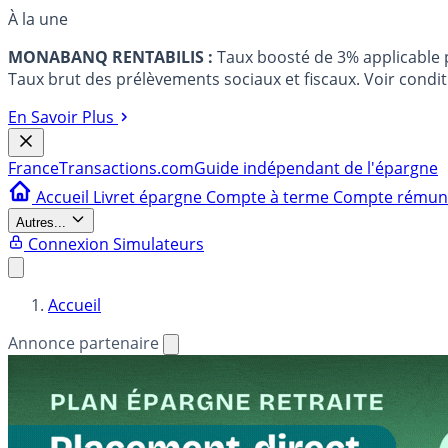
À la une
MONABANQ RENTABILIS :
Taux boosté de 3% applicable
Taux brut des prélèvements sociaux et fiscaux. Voir conditi
En Savoir Plus
France
Transactions.com
Guide indépendant de l'épargne
Accueil
Livret épargne
Compte à terme
Compte rému
Autres...
Connexion
Simulateurs
Accueil
Annonce partenaire