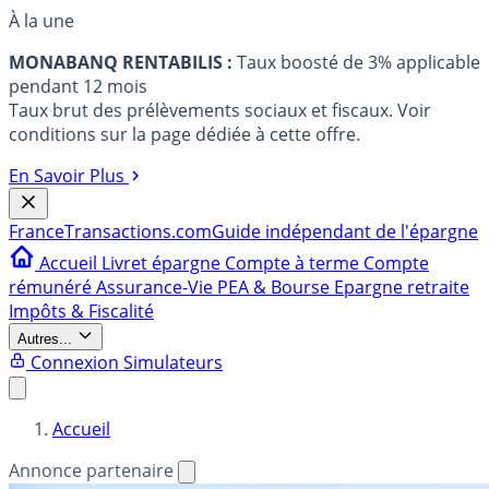
À la une
MONABANQ RENTABILIS :
Taux boosté de 3% applicable
pendant 12 mois
Taux brut des prélèvements sociaux et fiscaux. Voir
conditions sur la page dédiée à cette offre.
En Savoir Plus
France
Transactions.com
Guide indépendant de l'épargne
Accueil
Livret épargne
Compte à terme
Compte
rémunéré
Assurance-Vie
PEA & Bourse
Epargne retraite
Impôts & Fiscalité
Autres...
Connexion
Simulateurs
Accueil
Annonce partenaire