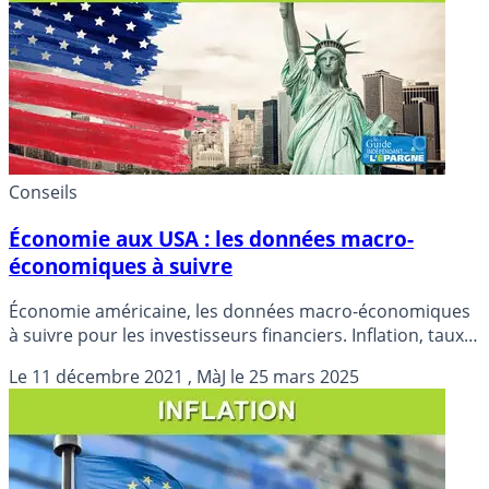
Conseils
Économie aux USA : les données macro-
économiques à suivre
Économie américaine, les données macro-économiques
à suivre pour les investisseurs financiers. Inflation, taux
d’intérêts, chômage, immobilier... Données au 5 août
Le
11 décembre 2021
, MàJ le
25 mars 2025
2026