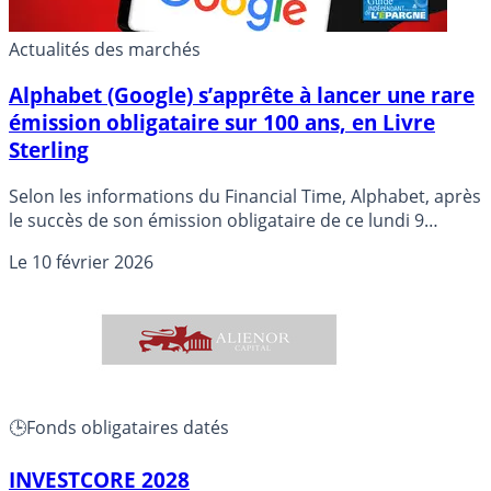
Actualités des marchés
Alphabet (Google) s’apprête à lancer une rare
émission obligataire sur 100 ans, en Livre
Sterling
Selon les informations du Financial Time, Alphabet, après
le succès de son émission obligataire de ce lundi 9
février, de 20 milliards de dollars, se préparerait à lancer
Le
10 février 2026
une émission obligataire hors du commun. Détails.
🕒Fonds obligataires datés
INVESTCORE 2028