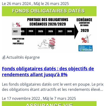
Le
26 mars 2024
, MàJ le
26 mars 2025
être un expert ?
💰 Actualités épargne
Fonds obligataires datés : des objectifs de
rendements allant jusqu’à 8%
Les fonds obligataires datés ont le vent en poupe. Le prix
des obligations étant attractifs et les rendements élevés,
après cette forte vague de hausse des taux d’intérêts.
Le
17 novembre 2022
, MàJ le
7 mars 2025