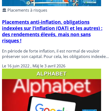
🏛️ Placements à risques
Placements anti-inflation, obligations
indexées sur l’inflation (OATi et les autres) :
des rendements élevés, mais non sans
risques !
En période de forte inflation, il est normal de vouloir
préserver son capital. Pour cela, les obligations indexées
sur l’évolution des prix à la consommation (inflation)
Le
16 juin 2022
, MàJ le
3 avril 2026
offrent une protection efficace... L’Etat français émet
notamment des obligations indexées sur l’inflation
(OATi€).