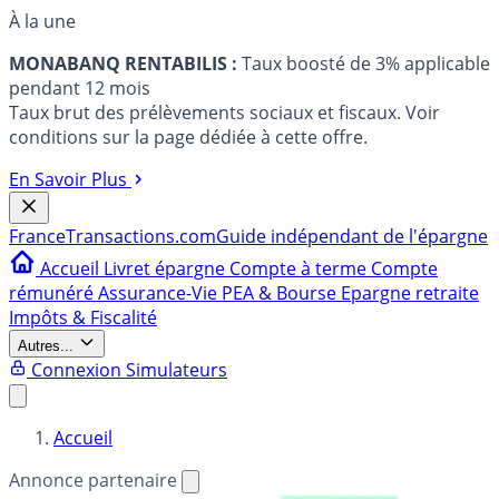
À la une
MONABANQ RENTABILIS :
Taux boosté de 3% applicable
pendant 12 mois
Taux brut des prélèvements sociaux et fiscaux. Voir
conditions sur la page dédiée à cette offre.
En Savoir Plus
France
Transactions.com
Guide indépendant de l'épargne
Accueil
Livret épargne
Compte à terme
Compte
rémunéré
Assurance-Vie
PEA & Bourse
Epargne retraite
Impôts & Fiscalité
Autres...
Connexion
Simulateurs
Accueil
Annonce partenaire