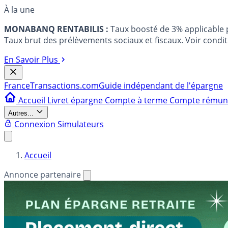
À la une
MONABANQ RENTABILIS :
Taux boosté de 3% applicable
Taux brut des prélèvements sociaux et fiscaux. Voir conditi
En Savoir Plus
France
Transactions.com
Guide indépendant de l'épargne
Accueil
Livret épargne
Compte à terme
Compte rému
Autres...
Connexion
Simulateurs
Accueil
Annonce partenaire