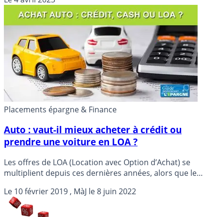
Placements épargne & Finance
Auto : vaut-il mieux acheter à crédit ou
prendre une voiture en LOA ?
Les offres de LOA (Location avec Option d’Achat) se
multiplient depuis ces dernières années, alors que le
taux des crédits auto n’ont jamais été aussi attractifs.
Le
10 février 2019
, MàJ le
8 juin 2022
Quelle solution choisir ? LOA ou Crédit Auto pour acheter
sa voiture ?