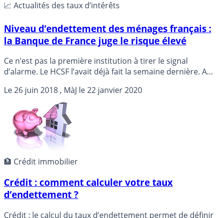
📈 Actualités des taux d’intérêts
Niveau d’endettement des ménages français :
la Banque de France juge le risque élevé
Ce n’est pas la première institution à tirer le signal
d’alarme. Le HCSF l’avait déjà fait la semaine dernière. A
l’inverse des autres pays de la zone euro, les Français
Le
26 juin 2018
, MàJ le
22 janvier 2020
continuent de s’endetter largement. L’endettement
progresse rapidement depuis 2016, à contre-pied du
contexte économique. La faiblesse artificielle des taux
d’intérêts en France, un risque de double-lame...
🏦 Crédit immobilier
Crédit : comment calculer votre taux
d’endettement ?
Crédit : le calcul du taux d’endettement permet de définir