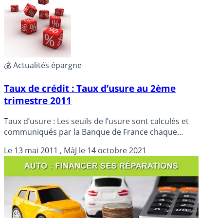
💰 Actualités épargne
Taux de crédit : Taux d’usure au 2ème
trimestre 2011
Taux d’usure : Les seuils de l’usure sont calculés et
communiqués par la Banque de France chaque
trimestre. Pour le second trimestre 2011, les taux
Le
13 mai 2011
, MàJ le
14 octobre 2021
d’usures sont à la hausse...