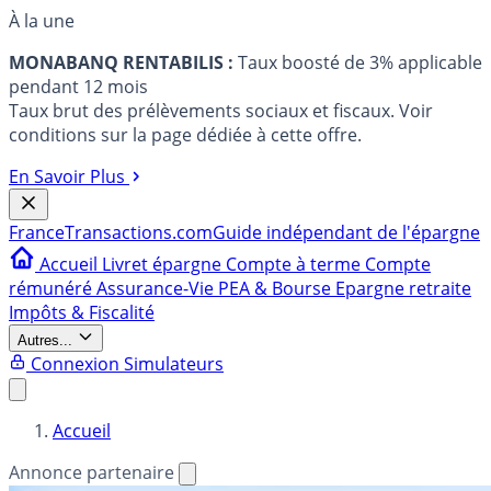
À la une
MONABANQ RENTABILIS :
Taux boosté de 3% applicable
pendant 12 mois
Taux brut des prélèvements sociaux et fiscaux. Voir
conditions sur la page dédiée à cette offre.
En Savoir Plus
France
Transactions.com
Guide indépendant de l'épargne
Accueil
Livret épargne
Compte à terme
Compte
rémunéré
Assurance-Vie
PEA & Bourse
Epargne retraite
Impôts & Fiscalité
Autres...
Connexion
Simulateurs
Accueil
Annonce partenaire