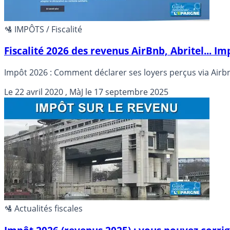
🛂 IMPÔTS / Fiscalité
Fiscalité 2026 des revenus AirBnb, Abritel... I
Impôt 2026 : Comment déclarer ses loyers perçus via Airbnb
Le
22 avril 2020
, MàJ le
17 septembre 2025
🛂 Actualités fiscales