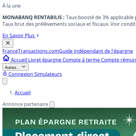
À la une
MONABANQ RENTABILIS :
Taux boosté de 3% applicable
Taux brut des prélèvements sociaux et fiscaux. Voir conditi
En Savoir Plus
France
Transactions.com
Guide indépendant de l'épargne
Accueil
Livret épargne
Compte à terme
Compte rému
Autres...
Connexion
Simulateurs
Accueil
Annonce partenaire