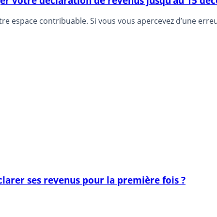
ger votre déclaration de revenus jusqu’au 15 d
votre espace contribuable. Si vous vous apercevez d’une err
larer ses revenus pour la première fois ?