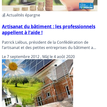
💰 Actualités épargne
Artisanat du bâtiment : les professionnels
appellent à l’aide !
Patrick Liébus, président de la Confédération de
l’artisanat et des petites entreprises du bâtiment a
interpellé le gouvernement jeudi afin d’aider le secteur
Le
7 septembre 2012
, MàJ le
4 août 2020
en difficulté...