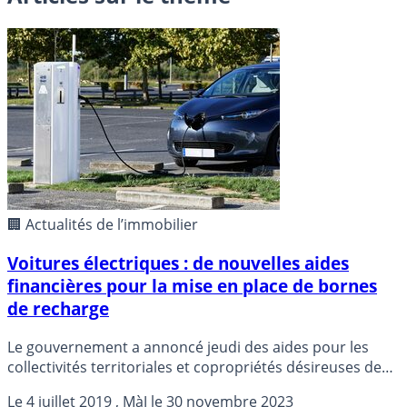
🏢 Actualités de l’immobilier
Voitures électriques : de nouvelles aides
financières pour la mise en place de bornes
de recharge
Le gouvernement a annoncé jeudi des aides pour les
collectivités territoriales et copropriétés désireuses de
s’équiper en borne de recharges de véhicules
Le
4 juillet 2019
, MàJ le
30 novembre 2023
électriques, pour accélérer leur déploiement.