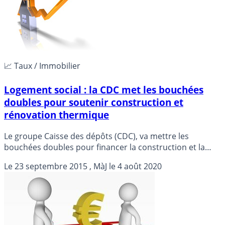
📈 Taux / Immobilier
Logement social : la CDC met les bouchées
doubles pour soutenir construction et
rénovation thermique
Le groupe Caisse des dépôts (CDC), va mettre les
bouchées doubles pour financer la construction et la
réhabilitation des logements sociaux, en aidant les
Le
23 septembre 2015
, MàJ le
4 août 2020
organismes HLM à renforcer leurs fonds propres et en
leur proposant un nouveau prêt à taux fixe pour la
rénovation thermique.