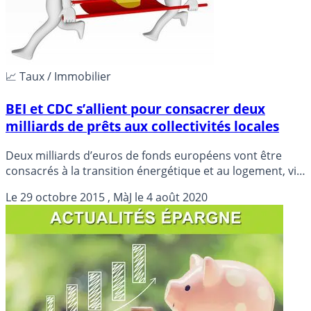
📈 Taux / Immobilier
BEI et CDC s’allient pour consacrer deux
milliards de prêts aux collectivités locales
Deux milliards d’euros de fonds européens vont être
consacrés à la transition énergétique et au logement, via
des prêts à long terme consentis aux collectivités locales
Le
29 octobre 2015
, MàJ le
4 août 2020
par la Caisse des Dépôts (CDC), dans le cadre d’un
partenariat avec la Banque européenne d’investissement
(BEI).