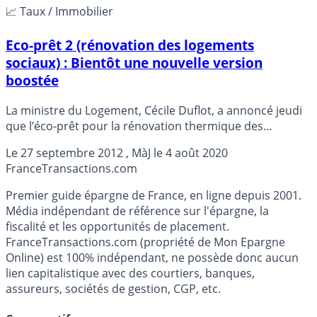
📈 Taux / Immobilier
Eco-prêt 2 (rénovation des logements
sociaux) : Bientôt une nouvelle version
boostée
La ministre du Logement, Cécile Duflot, a annoncé jeudi
que l’éco-prêt pour la rénovation thermique des
logements sociaux, un des fleurons du Grenelle de
Le
27 septembre 2012
, MàJ le
4 août 2020
l’Environnement, serait amélioré,
France
Transactions.com
Premier guide épargne de France, en ligne depuis 2001.
Média indépendant de référence sur l'épargne, la
fiscalité et les opportunités de placement.
FranceTransactions.com (propriété de Mon Epargne
Online) est 100% indépendant, ne possède donc aucun
lien capitalistique avec des courtiers, banques,
assureurs, sociétés de gestion, CGP, etc.