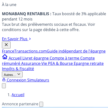
À la une
MONABANQ RENTABILIS :
Taux boosté de 3% applicable
pendant 12 mois
Taux brut des prélèvements sociaux et fiscaux. Voir
conditions sur la page dédiée à cette offre.
En Savoir Plus
France
Transactions.com
Guide indépendant de l'épargne
Accueil
Livret épargne
Compte à terme
Compte
rémunéré
Assurance-Vie
PEA & Bourse
Epargne retraite
Impôts & Fiscalité
Autres...
Connexion
Simulateurs
Accueil
Annonce partenaire