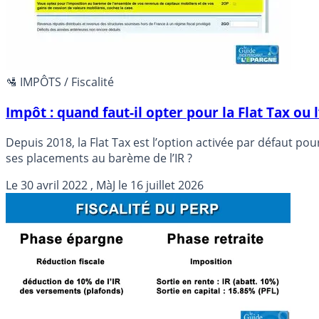
🛂 IMPÔTS / Fiscalité
Impôt : quand faut-il opter pour la Flat Tax ou 
Depuis 2018, la Flat Tax est l’option activée par défaut po
ses placements au barème de l’IR ?
Le
30 avril 2022
, MàJ le
16 juillet 2026