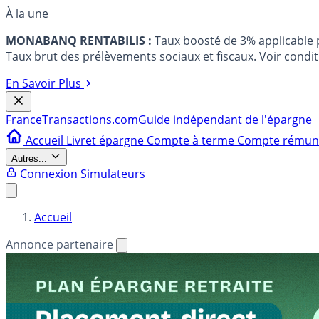
À la une
MONABANQ RENTABILIS :
Taux boosté de 3% applicable
Taux brut des prélèvements sociaux et fiscaux. Voir conditi
En Savoir Plus
France
Transactions.com
Guide indépendant de l'épargne
Accueil
Livret épargne
Compte à terme
Compte rému
Autres...
Connexion
Simulateurs
Accueil
Annonce partenaire