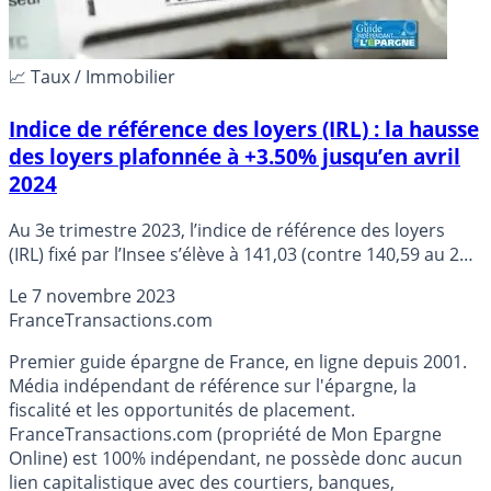
📈 Taux / Immobilier
Indice de référence des loyers (IRL) : la hausse
des loyers plafonnée à +3.50% jusqu’en avril
2024
Au 3e trimestre 2023, l’indice de référence des loyers
(IRL) fixé par l’Insee s’élève à 141,03 (contre 140,59 au 2e
trimestre), une évolution qui sera limitée à 3,5 % jusqu’en
Le
7 novembre 2023
avril 2024.
France
Transactions.com
Premier guide épargne de France, en ligne depuis 2001.
Média indépendant de référence sur l'épargne, la
fiscalité et les opportunités de placement.
FranceTransactions.com (propriété de Mon Epargne
Online) est 100% indépendant, ne possède donc aucun
lien capitalistique avec des courtiers, banques,