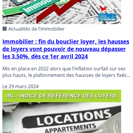
🏢 Actualités de l’immobilier
Immobilier : fin du bouclier loyer, les hausses
de loyers vont pouvoir de nouveau dépasser
les 3.50%, dès ce 1er avril 2024
Mis en place en 2022 alors que l’inflation surfait sur ses
plus hauts, le plafonnement des hausses de loyers fixés
arbitrairement à 3.5% devient caduque à compter du 1er
Le
29 mars 2024
avril 2024.