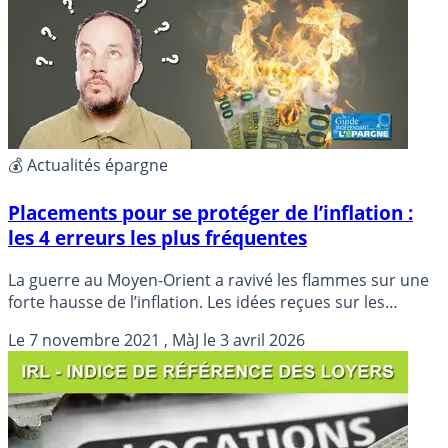
💰 Actualités épargne
Placements pour se protéger de l’inflation :
les 4 erreurs les plus fréquentes
La guerre au Moyen-Orient a ravivé les flammes sur une
forte hausse de l’inflation. Les idées reçues sur les
placements anti-inflation resurgissent encore plus vite.
Le
7 novembre 2021
, MàJ le
3 avril 2026
Décryptage.