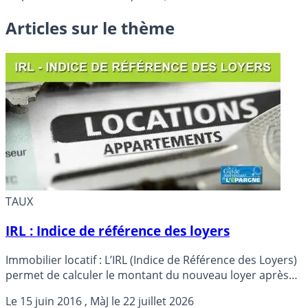
Articles sur le thème
TAUX
IRL : Indice de référence des loyers
Immobilier locatif : L’IRL (Indice de Référence des Loyers)
permet de calculer le montant du nouveau loyer après
augmentation, en cas de changement ou de
Le
15 juin 2016
, MàJ le
22 juillet 2026
renouvellement de bail, ou de simple revalorisation