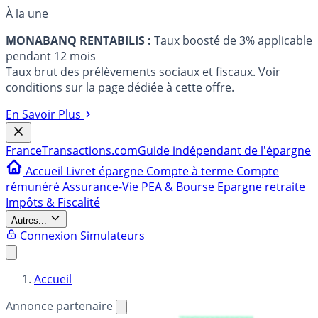
À la une
MONABANQ RENTABILIS :
Taux boosté de 3% applicable
pendant 12 mois
Taux brut des prélèvements sociaux et fiscaux. Voir
conditions sur la page dédiée à cette offre.
En Savoir Plus
France
Transactions.com
Guide indépendant de l'épargne
Accueil
Livret épargne
Compte à terme
Compte
rémunéré
Assurance-Vie
PEA & Bourse
Epargne retraite
Impôts & Fiscalité
Autres...
Connexion
Simulateurs
Accueil
Annonce partenaire