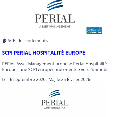
🏠 SCPI de rendements
SCPI PERIAL HOSPITALITÉ EUROPE
PERIAL Asset Management propose Perial Hospitalité
Europe : une SCPI européenne orientée vers l’immobilier
d’hospitalité, avec un objectif de rendement potentiel de
Le
16 septembre 2020
, MàJ le
25 février 2026
5% la première année. PERIAL HOSPITALITÉ EUROPE,
rendement 2025 de 4.11% brut (TD). Objectif de
rendement 2026 de 4.00 % (non garanti).