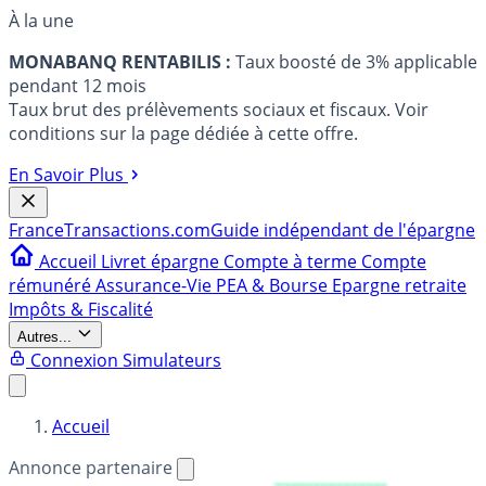
À la une
MONABANQ RENTABILIS :
Taux boosté de 3% applicable
pendant 12 mois
Taux brut des prélèvements sociaux et fiscaux. Voir
conditions sur la page dédiée à cette offre.
En Savoir Plus
France
Transactions.com
Guide indépendant de l'épargne
Accueil
Livret épargne
Compte à terme
Compte
rémunéré
Assurance-Vie
PEA & Bourse
Epargne retraite
Impôts & Fiscalité
Autres...
Connexion
Simulateurs
Accueil
Annonce partenaire