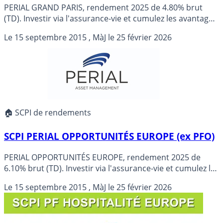
PERIAL GRAND PARIS, rendement 2025 de 4.80% brut
(TD). Investir via l'assurance-vie et cumulez les avantages
! Quel(s) contrat(s) d'assurance-vie choisir pour cette
Le
15 septembre 2015
, MàJ le
25 février 2026
SCPI ? Objectif de rendement 2026 de 4.10 % (non
garanti).
🏠 SCPI de rendements
SCPI PERIAL OPPORTUNITÉS EUROPE (ex PFO)
PERIAL OPPORTUNITÉS EUROPE, rendement 2025 de
6.10% brut (TD). Investir via l'assurance-vie et cumulez les
avantages ! Quel(s) contrat(s) d'assurance-vie choisir
Le
15 septembre 2015
, MàJ le
25 février 2026
pour cette SCPI ? Objectif de rendement 2026 de 5.30 %
(non garanti).