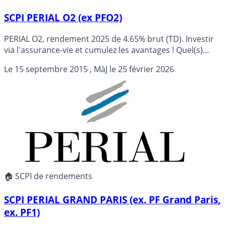
SCPI PERIAL O2 (ex PFO2)
PERIAL O2, rendement 2025 de 4.65% brut (TD). Investir
via l'assurance-vie et cumulez les avantages ! Quel(s)
contrat(s) d'assurance-vie choisir pour cette SCPI ?
Le
15 septembre 2015
, MàJ le
25 février 2026
Objectif de rendement 2026 de 4.00 % (non garanti).
🏠 SCPI de rendements
SCPI PERIAL GRAND PARIS (ex. PF Grand Paris,
ex. PF1)