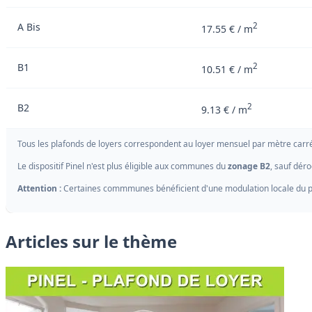
A Bis
2
17.55 € / m
B1
2
10.51 € / m
B2
2
9.13 € / m
Tous les plafonds de loyers correspondent au loyer mensuel par mètre carré
Le dispositif Pinel n'est plus éligible aux communes du
zonage B2
, sauf déro
Attention :
Certaines commmunes bénéficient d'une modulation locale du p
Articles sur le thème