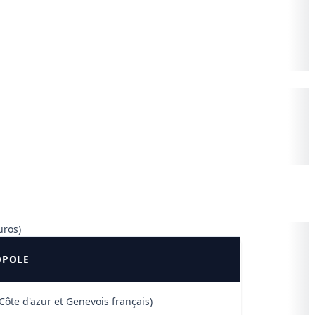
uros)
OPOLE
ôte d'azur et Genevois français)