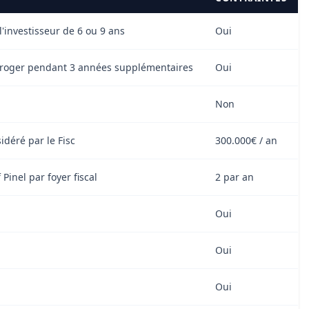
'investisseur de 6 ou 9 ans
Oui
proroger pendant 3 années supplémentaires
Oui
Non
déré par le Fisc
300.000€ / an
inel par foyer fiscal
2 par an
Oui
Oui
Oui