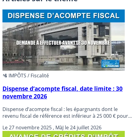
🛂 IMPÔTS / Fiscalité
Dispense d’acompte fiscal, date limite : 30
novembre 2026
Dispense d’acompte fiscal : les épargnants dont le
revenu fiscal de référence est inférieur à 25 000 € pour
une personne seule (50 000 € pour un couple) peuvent
Le
27 novembre 2025
, MàJ le
24 juillet 2026
demander à être dispensé du prélèvement à la source de
12.80%.