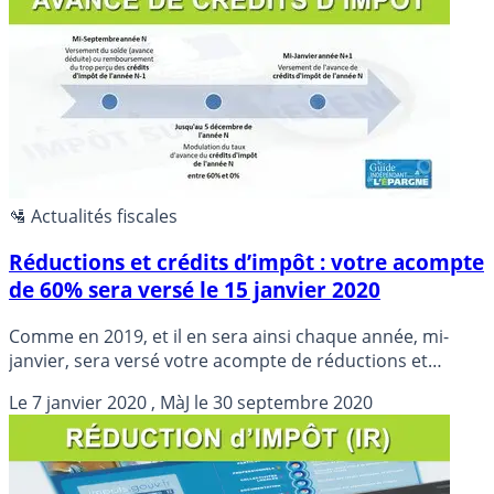
🛂 Actualités fiscales
Réductions et crédits d’impôt : votre acompte
de 60% sera versé le 15 janvier 2020
Comme en 2019, et il en sera ainsi chaque année, mi-
janvier, sera versé votre acompte de réductions et
crédits d’impôt, directement sur votre compte bancaire.
Le
7 janvier 2020
, MàJ le
30 septembre 2020
Cet acompte de 60% est calculé sur le montant des
réductions et crédits d’impôts constatés en 2019
(dépenses engagées en 2018).