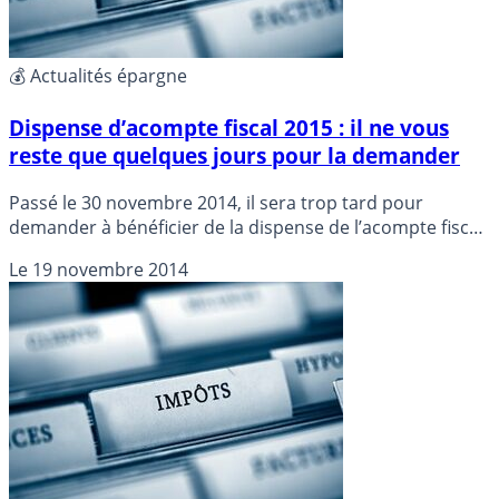
💰 Actualités épargne
Dispense d’acompte fiscal 2015 : il ne vous
reste que quelques jours pour la demander
Passé le 30 novembre 2014, il sera trop tard pour
demander à bénéficier de la dispense de l’acompte fiscal
qui sera prélevé début 2015 sur vos intérêts ou
Le
19 novembre 2014
dividendes.