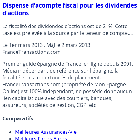
Dispense d’acompte fiscal pour les dividendes
d’actions
La fiscalité des dividendes d’actions est de 21%. Cette
taxe est prélevée à la source par le teneur de compte.
Une dispense d’acompte fiscal est possible, il faut alors
Le
1er mars 2013
, MàJ le
2 mars 2013
adresser un courrier au teneur du compte.
France
Transactions.com
Premier guide épargne de France, en ligne depuis 2001.
Média indépendant de référence sur l'épargne, la
fiscalité et les opportunités de placement.
FranceTransactions.com (propriété de Mon Epargne
Online) est 100% indépendant, ne possède donc aucun
lien capitalistique avec des courtiers, banques,
assureurs, sociétés de gestion, CGP, etc.
Comparatifs
Meilleures Assurances-Vie
Meilleurs Fonds Euros