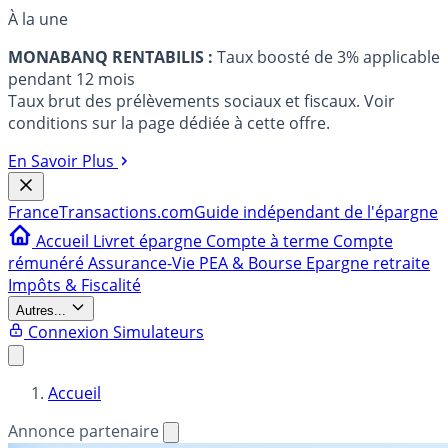
À la une
MONABANQ RENTABILIS :
Taux boosté de 3% applicable
pendant 12 mois
Taux brut des prélèvements sociaux et fiscaux. Voir
conditions sur la page dédiée à cette offre.
En Savoir Plus
France
Transactions.com
Guide indépendant de l'épargne
Accueil
Livret épargne
Compte à terme
Compte
rémunéré
Assurance-Vie
PEA & Bourse
Epargne retraite
Impôts & Fiscalité
Autres...
Connexion
Simulateurs
Accueil
Annonce partenaire